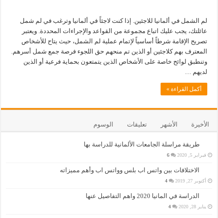
لم الشمل في ألمانيا للاجئين. إذا كنت لاجئاً في ألمانيا وترغب في لم شمل
عائلتك، يجب عليك اتباع مجموعة من القواعد والإجراءات المحددة. ويعتبر
تصريح الإقامة شرطاً أساسياً لإتمام عملية لم الشمل، حيث يتاح للأشخاص
المعترف بهم كلاجئين أو الذين تم منحهم حق اللجوء فرصة جمع شمل أسرهم.
وتنطبق لوائح خاصة على الأشخاص الذين يتمتعون بحماية فرعية أو الذين
لديهم …
أكمل القراءة »
الأخيرة
الأشهر
تعليقات
الوسوم
طريقة مراسلة الجامعات الألمانية للدراسة بها
فبراير 5, 2020
6
الاختلافات بين واتس اب بلس وواتس اب وأهم مميزاته
أكتوبر 27, 2019
4
الدراسة في المانيا 2020 واهم التفاصيل عنها
يناير 28, 2020
4