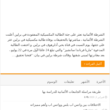
الشرطة الألمانية تعثر على جثة الطالبة المكسيكية المفقودة في برلين أعلنت
الشرطة الألمانية ، مباشرتها بالتحقيقات بوفاة طالبة مكسيكية في برلين عثر
على جثتها، يوم السبت في قناة بحي أدلرهوف في برلين. و اختفت الطالبة
المدعوة “ماريا فرناندا سانشيز” والتي تبلغ 24 عامًا لأول مرة في 22 يوليو ،
بعد مغادرتها لمبنى شقتها. وقالت شرطة برلين في بيان: “فتحنا تحقيق …
أكمل القراءة »
الأخيرة
الأشهر
تعليقات
الوسوم
طريقة مراسلة الجامعات الألمانية للدراسة بها
فبراير 5, 2020
6
الاختلافات بين واتس اب بلس وواتس اب وأهم مميزاته