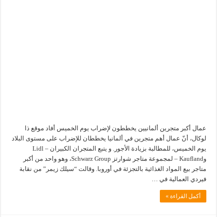
عمال أكبر متجرين ألمانيين يخططون لإضراب يوم الخميس أفاد موقع ذا
لوكال، أنّ عمال أهم متجرين في ألمانيا يخططان للإضراب على مستوى البلاد
يوم الخميس، للمطالبة بزيادة الأجور. و يتبع المتجران الكبيران – Lidl
وKaufland – لمجموعة متاجر شوارتز Schwarz Group، وهو واحد من أكبر
متاجر بيع المواد الغذائية بالتجزئة في أوروبا. وقالت “سيلك زيمر” من نقابة
فيردي العمالية في …
أكمل القراءة »