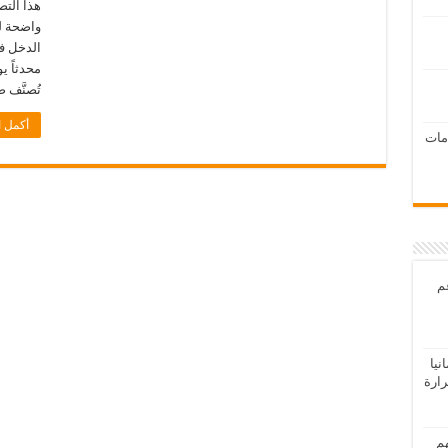
هذا الت
واضحة لت
الدخل في
محدثاً ي
تُصنَّف 
أكمل ا
امات
عم
يا
رارة
هم