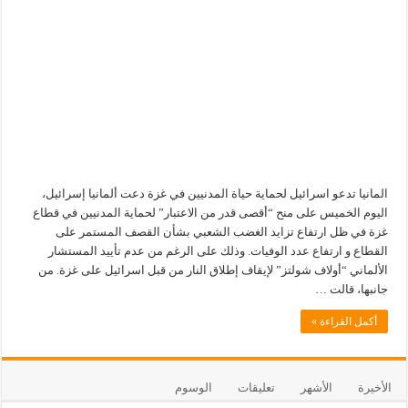
المانيا تدعو اسرائيل لحماية حياة المدنيين في غزة دعت ألمانيا إسرائيل،
اليوم الخميس على منح “أقصى قدر من الاعتبار” لحماية المدنيين في قطاع
غزة في ظل ارتفاع تزايد الغضب الشعبي بشأن القصف المستمر على
القطاع و ارتفاع عدد الوفيات. وذلك على الرغم من عدم تأييد المستشار
الألماني “أولاف شولتز” لإيقاف إطلاق النار من قبل اسرائيل على غزة. من
جانبها، قالت …
أكمل القراءة »
الأخيرة
الأشهر
تعليقات
الوسوم