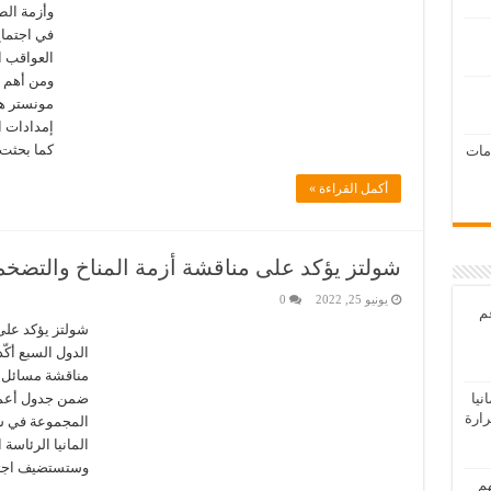
وأزمة الطا
العواقب ا
ومن أهم 
مونستر هو
إمدادات ا
كما بحثت
امات
أكمل القراءة »
شولتز يؤكد على مناقشة أزمة المناخ والتضخم
يونيو 25, 2022
0
عم
شولتز يؤكد على
الدول السبع أكّ
مناقشة مسائل ال
يا
ضمن جدول أعمال
رارة
المجموعة في شلو
المانيا الرئاسة 
وستستضيف اجتم
هم