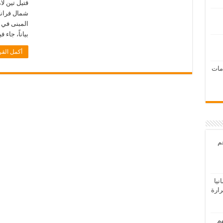
قتيل تين ل
شمال فرانك
بياناً، جا
أكمل القر
امات
عم
يا
رارة
هم