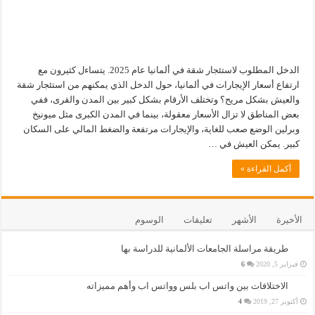
الدخل المطلوب لاستئجار شقة في ألمانيا عام 2025. يتساءل كثيرون مع
ارتفاع أسعار الإيجارات في ألمانيا، حول الدخل الذي يمكنهم من استئجار شقة
والعيش بشكل مريح؟ وتختلف الأرقام بشكل كبير بين المدن والقرى، ففي
بعض المناطق لا تزال الأسعار معقولة، بينما في المدن الكبرى مثل ميونيخ
وبرلين الوضع صعب للغاية، والإيجارات مرتفعة والضغط المالي على السكان
كبير. يمكن العيش في …
أكمل القراءة »
الأخيرة
الأشهر
تعليقات
الوسوم
طريقة مراسلة الجامعات الألمانية للدراسة بها
فبراير 5, 2020
6
الاختلافات بين واتس اب بلس وواتس اب وأهم مميزاته
أكتوبر 27, 2019
4