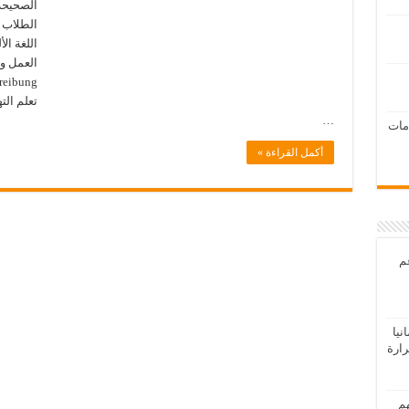
الصحيحة
الطلاب ،
اللغة ال
تعلم ال
…
امات
أكمل القراءة »
عم
يا
رارة
هم