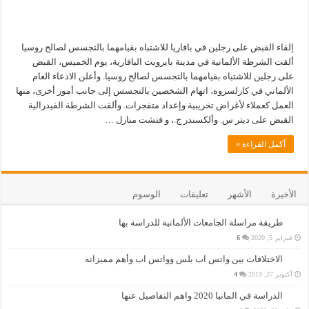
إلقاء القبض على رجلين في بافاريا للاشتباه بقيامهما بالتجسس لصالح روسيا
ألقت الشرطة الألمانية في مدينة بايرويت البافارية، يوم الخميس، القبض
على رجلين للاشتباه بقيامهما بالتجسس لصالح روسيا. وأعلن الادعاء العام
الألماني في كارلسروه، اتهام الشخصين بالتجسس إلى جانب أمور أخرى، منها
العمل كعملاء لأغراض تخريبية وإعداد متفجرات. وألقت الشرطة الفيدرالية
القبض على ديتر س. وألكسندر ج.، و فتشت منازل …
أكمل القراءة »
الأخيرة
الأشهر
تعليقات
الوسوم
طريقة مراسلة الجامعات الألمانية للدراسة بها
فبراير 5, 2020
6
الاختلافات بين واتس اب بلس وواتس اب وأهم مميزاته
أكتوبر 27, 2019
4
الدراسة في المانيا 2020 واهم التفاصيل عنها