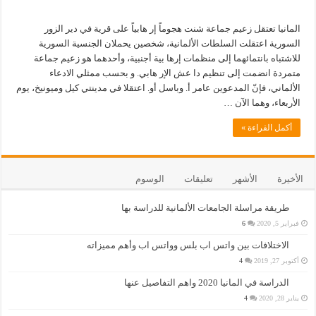
المانيا تعتقل زعيم جماعة شنت هجوماً إر هابياً على قرية في دير الزور
السورية اعتقلت السلطات الألمانية، شخصين يحملان الجنسية السورية
للاشتباه بانتمائهما إلى منظمات إرها بية أجنبية، وأحدهما هو زعيم جماعة
متمردة انضمت إلى تنظيم دا عش الإر هابي. و بحسب ممثلي الادعاء
الألماني، فإنّ المدعوين عامر أ. وباسل أو. اعتقلا في مدينتي كيل وميونيخ، يوم
الأربعاء، وهما الآن …
أكمل القراءة »
الأخيرة
الأشهر
تعليقات
الوسوم
طريقة مراسلة الجامعات الألمانية للدراسة بها
فبراير 5, 2020
6
الاختلافات بين واتس اب بلس وواتس اب وأهم مميزاته
أكتوبر 27, 2019
4
الدراسة في المانيا 2020 واهم التفاصيل عنها
يناير 28, 2020
4