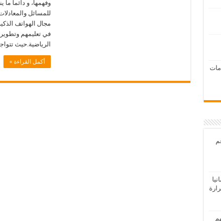
وفهمها، و دائماً ما
للمسائل والمعادلات ا
مجال الهواتف الذكية
في تعليمهم وتطوير 
الرياضية.حيث تتواج
أكمل القراءة »
امات
عم
يا
رارة
هم