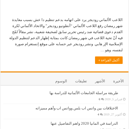
اللاعب الألماني روديجر يرد على اتهامه بدعم تنظيم دا عش بسبب معايدة
شهر رمضان رفع اللاعب الألماني “أنطونيو روديجر” والاتحاد الألماني لكرة
القدم دعوى قضائية ضد رئيس تحرير سابق لصحيفة شعبية، نشر مقالاً لمّح
فيه أنّ تحية اللاعب في شهر رمضان كانت بمثابة إظهار الدعم لتنظيم الدولة
الإسلامية الإر هابي. ونشر روديجر عبر حسابه على موقع إنستغرام صورة
لنفسه، وهو …
أكمل القراءة »
الأخيرة
الأشهر
تعليقات
الوسوم
طريقة مراسلة الجامعات الألمانية للدراسة بها
فبراير 5, 2020
6
الاختلافات بين واتس اب بلس وواتس اب وأهم مميزاته
أكتوبر 27, 2019
4
الدراسة في المانيا 2020 واهم التفاصيل عنها