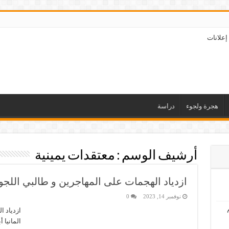
إعلانات
هجرة ولجوء
دراسة
أرشيف الوسم :
معتقدات يمينية
ازدياد الهجمات على المهاجرين و طالبي اللجوء
نوفمبر 14, 2023
0
ازدياد ا
المانيا 