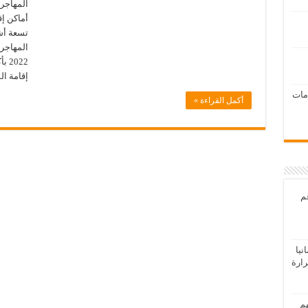
المهاجري
أماكن إق
إقامة ا
امات
أكمل القراءة »
عم
يا
رارة
هم