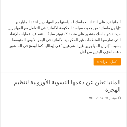
ألمانيا ترد على انتقادات ماسك لسياستها مع المهاجرين انتقد الملياردير
“إيلون ماسك” من جديد، سياسة الحكومة الألمانية في التعامل مع المهاجرين.
حيث نشر ماسك منشور على منصة X، تويتر سابقًا، انتقد فيه عمليات الإنقاذ
التي تمارسها المنظمات غير الحكومية الألمانية في البحر الأبيض المتوسط
بسبب “إنزال المهاجرين غير الشرعيين” في إيطاليا. كما أوضح في المنشور
دعمه لحزب البديل من أجل …
أكمل القراءة »
المانيا تعلن عن دعمها التسوية الأوروبية لتنظيم
الهجرة
سبتمبر 29, 2023
0