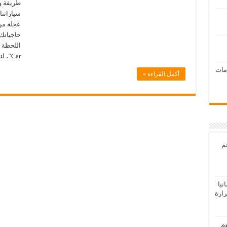
طريفة و
سياراتن
عجلة من
حاجياتك 
Car”، لتسهيل الحياة اليومية …
امات
أكمل القراءة »
عم
يا
رارة
هم