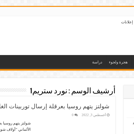
إعلانات
هجرة ولجوء
دراسة
أرشيف الوسم :
نورد ستريم1
شولتز يتهم روسيا بعرقلة إرسال توربينات الغا
أغسطس 3, 2022
0
شولتز يتهم روسيا بع
الألماني “أولاف شولت