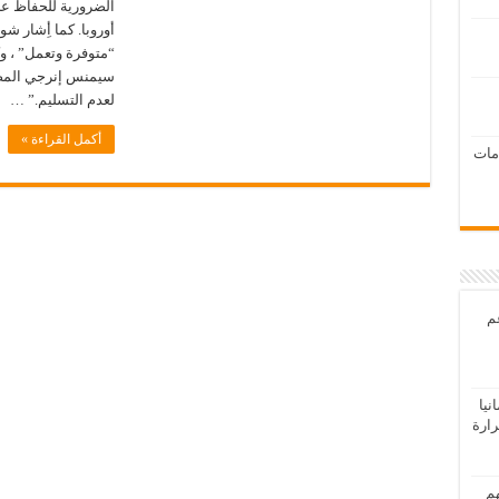
أوروبا. كما أِشار ش
“متوفرة وتعمل” ، وك
سيمنس إنرجي المصن
لعدم التسليم.” …
أكمل القراءة »
امات
عم
يا
رارة
هم