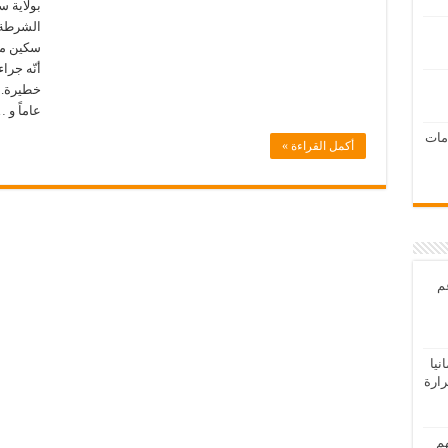
بولاية 
الشرطة 
سكين مع
أنّه جر
عاماً و 
امات
أكمل القراءة »
عم
يا
رارة
هم