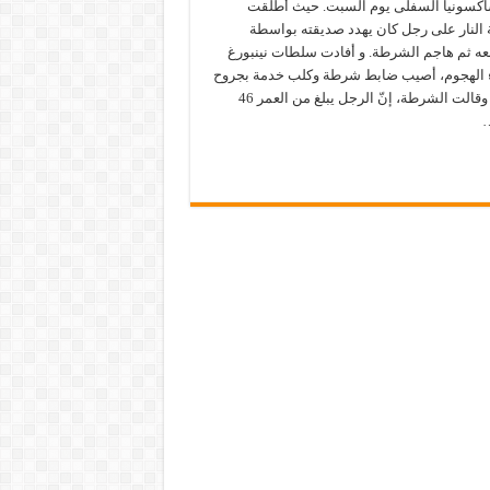
ساكسونيا السفلى يوم السبت. حيث أطلقت
النار على رجل كان يهدد صديقته بواسطة
ه ثم هاجم الشرطة. و أفادت سلطات نينبورغ
اء الهجوم، أصيب ضابط شرطة وكلب خدمة بجروح
خطيرة. وقالت الشرطة، إنّ الرجل يبلغ من العمر 46
…