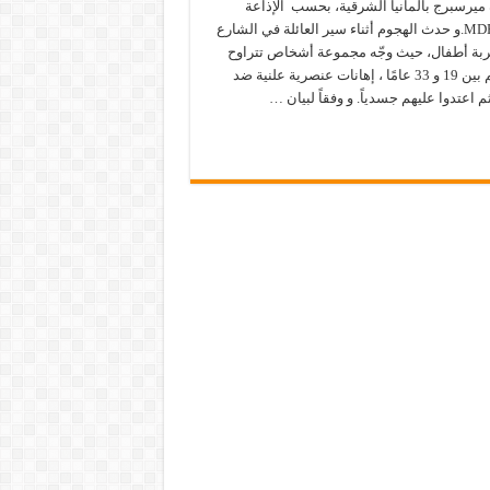
ميرسبرج بألمانيا الشرقية، بحسب الإذاعة
العامة MDR.و حدث الهجوم أثناء سير العائلة في الشارع
ربة أطفال، حيث وجّه مجموعة أشخاص تتراوح
أعمارهم بين 19 و 33 عامًا ، إهانات عنصرية علنية ضد
م اعتدوا عليهم جسدياً. و وفقاً لبيان …