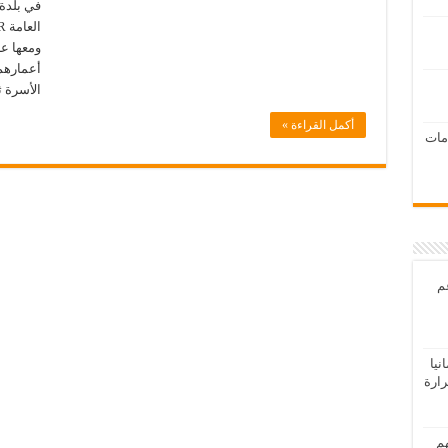
في بلدة 
ومعها ع
الأسرة ث
أكمل القراءة »
امات
عم
يا
رارة
هم