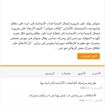
شولتز يؤكد على ضرورة إيصال المساعدات الإنسانية إلى غزة على نطاق
واسع شدد المستشار الألماني “أولاف شولتز”، اليوم الأربعاء على ضرورة
إيصال المساعدات الإنسانية إلى قطاع غزة على نطاق واسع خلال فترة
الهدنة المؤقتة بين إسرائيل وحركة حماس. وقال شولتز في مؤتمر صحفي
مشترك مع نظيرته الإيطالية جيورجيا ميلوني في برلين: “إنّ الاتفاق على
إطلاق سراح بعض الرهائن هو خبر …
أكمل القراءة »
الأخيرة
الأشهر
تعليقات
الوسوم
طريقة مراسلة الجامعات الألمانية للدراسة بها
فبراير 5, 2020
6
الاختلافات بين واتس اب بلس وواتس اب وأهم مميزاته
أكتوبر 27, 2019
4