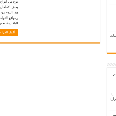
نوع من أنواع 
بعض الأطفال و
هذا النوع من
ومواقع التوا
البافارية، تح
أكمل القراءة
امات
عم
يا
رارة
هم