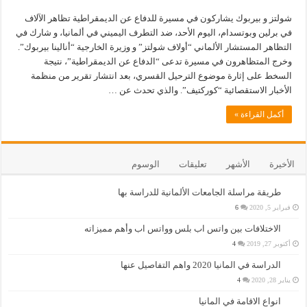
شولتز و بيربوك يشاركون في مسيرة للدفاع عن الديمقراطية تظاهر الآلاف
في برلين وبوتسدام، اليوم الأحد، ضد التطرف اليميني في ألمانيا، و شارك في
التظاهر المستشار الألماني “أولاف شولتز” و وزيرة الخارجية “أنالينا بيربوك”.
وخرج المتظاهرون في مسيرة تدعى “الدفاع عن الديمقراطية”، نتيجة
السخط على إثارة موضوع الترحيل القسري، بعد انتشار تقرير من منظمة
الأخبار الاستقصائية “كوركتيف”. والذي تحدث عن …
أكمل القراءة »
الأخيرة
الأشهر
تعليقات
الوسوم
طريقة مراسلة الجامعات الألمانية للدراسة بها
فبراير 5, 2020
6
الاختلافات بين واتس اب بلس وواتس اب وأهم مميزاته
أكتوبر 27, 2019
4
الدراسة في المانيا 2020 واهم التفاصيل عنها
يناير 28, 2020
4
انواع الاقامة في المانيا