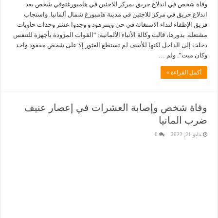
وفاة شخص في اندلاع حريق بمركز للاجئين في هامبورغتوفي شخص بعد
اندلاع حريق في مركز للاجئين في مدينة هامبورغ شمال ألمانيا. واستجاب
فريق الإطفاء لنداء الاستغاثة في حي وينترهود و وجدوا عشر وحدات حاويات
مشتعلة. بدورها، قالت وكالة الأنباء الألمانية: “القوات المزودة بأجهزة للتنفس
دخلت إلى الداخل لكنها للأسف لم تستطع العثور إلا على شخص مفقود واحد
وكان ميت”. ولم …
أكمل القراءة »
وفاة شخص وإصابة العشرات في إعصار عنيف
ضرب المانيا
مايو 21, 2022
0