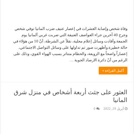
وفاة شخص وإصابة العشرات في إعصار عنيف ضرب المانيا توفي شخص
وجرح 40 آخرين جراء العواصف العنيفة التي ضربت غربي ألمانيا يوم
الجمعة.وأفادت وسائل إعلام محلية، نقلاً عن الشرطة، أنّ 10 من هؤلاء في
حالة خطيرة.وأظهرت صور تم تداولها على وسائل التواصل الاجتماعي،
إعصاراً واضحاً مع الزوبعة، والحطام متناثر بسبب الهواء القوي، وذلك على
الرغم من أنّ دائرة الارصاد الجوية …
أكمل القراءة »
العثور على جثث أربعة أشخاص في منزل شرق
المانيا
أبريل 19, 2022
0