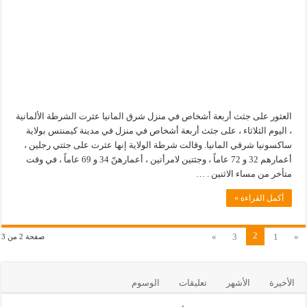
العثور على جثث أربعة أشخاص في منزل شرق المانيا عثرت الشرطة الألمانية
، اليوم الثلاثاء ، على جثث أربعة أشخاص في منزل في مدينة كيمنتس بولاية
ساكسونيا شرقي المانيا. وقالت شرطة الولاية إنها عثرت على جثتي رجلين ،
أعمارهم 32 و 72 عاماً ، وجثتين لامرأتين ، أعمارهنّ 34 و 69 عاماً ، في وقت
متأخر من مساء الاثنين . …
أكمل القراءة »
2
»
3
1
«
صفحة 2 من 3
الأخيرة
الأشهر
تعليقات
الوسوم