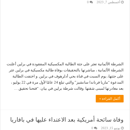
أغسطس 7, 2023
0
الشرطة الألمانية تعثر على جثة الطالبة المكسيكية المفقودة في برلين أعلنت
الشرطة الألمانية ، مباشرتها بالتحقيقات بوفاة طالبة مكسيكية في برلين عثر
على جثتها، يوم السبت في قناة بحي أدلرهوف في برلين. و اختفت الطالبة
المدعوة “ماريا فرناندا سانشيز” والتي تبلغ 24 عامًا لأول مرة في 22 يوليو ،
بعد مغادرتها لمبنى شقتها. وقالت شرطة برلين في بيان: “فتحنا تحقيق …
أكمل القراءة »
وفاة سائحة أمريكية بعد الاعتداء عليها في بافاريا
يونيو 15, 2023
0