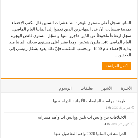
المانيا تسجل أعلى مستوى للهجرة منذ عشرات السنين قال مكتب الإحصاء
بمدينة فيسبادن، أنّ عدد المهاجرين الذين قدموا إلى ألمانيا العام الماضي،
سجل ارتفاعاً ملحوظاً عن الذين هاجروا منها. و سجّل مستوى فائض الهجرة
العام الماضي 1,46 مليون شخص، وهذا يعتبر أعلى مستوى سجلته المانيا منذ
بداية الإحصاء عام 1950. و بحسب المكتب، فإنّ ذلك يعود بشكل رئيسي إلى
اللاجئين …
أكمل القراءة »
الأخيرة
الأشهر
تعليقات
الوسوم
طريقة مراسلة الجامعات الألمانية للدراسة بها
فبراير 5, 2020
6
الاختلافات بين واتس اب بلس وواتس اب وأهم مميزاته
أكتوبر 27, 2019
4
الدراسة في المانيا 2020 واهم التفاصيل عنها