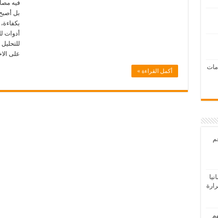
فيه مصاد
بل أصبح 
بكفاءة،
أدوات لل
للتحليل 
على الاخ
امات
أكمل القراءة »
عم
يا
رارة
هم