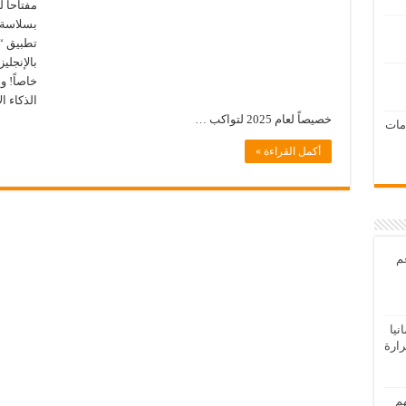
مفتاحاً 
بسلاسة 
بالإنجليز
خاصاً! و
الذكاء 
خصيصاً لعام 2025 لتواكب …
امات
أكمل القراءة »
عم
يا
رارة
هم