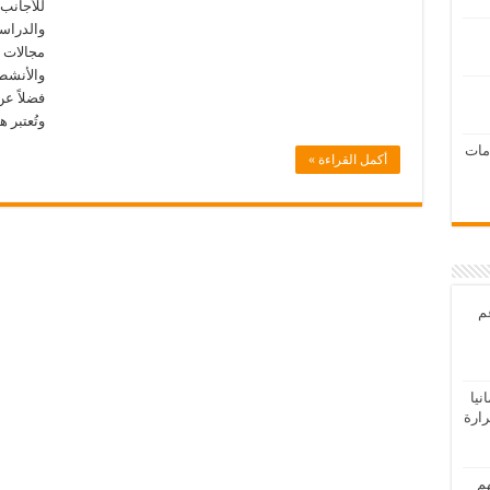
للأجانب
والدراسة
مجالات م
والأنشطة
فضلاً عن
وتُعتبر 
امات
أكمل القراءة »
عم
يا
رارة
هم