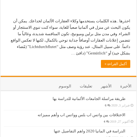
احذرها ..هذه الكلمات يستخدمها وكلاء العقارات الألمان لخداعك. يمكن أن
يكون البحث عن منزل في ألمانيا صعباً للغاية، سواء كنت تنوي الاستئجار أو
الشراء. وفي مدن مثل برلين وميونيخ، تكون المنافسة شديدة، وغالباً ما
تتضمن إعلانات العقارات أوصافاً جذابة توحي بالكمال، لكنها لا تعكس الواقع
دائماً. على سبيل المثال، عند رؤية وصف مثل “Lichtdurchflutet” (مُضاء
بشكل جيد) أو “Gemütlich” (دافئ …
أكمل القراءة »
الأخيرة
الأشهر
تعليقات
الوسوم
طريقة مراسلة الجامعات الألمانية للدراسة بها
فبراير 5, 2020
6
الاختلافات بين واتس اب بلس وواتس اب وأهم مميزاته
أكتوبر 27, 2019
4
الدراسة في المانيا 2020 واهم التفاصيل عنها