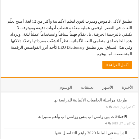
تطبيق لأذكى قاموس ومدرب لغوي لتعلم الألمانية وأكثر من 12 لغة. أصبح تعلّم
اللغات في العصر الرقمي عملية معقّدة تتطلب أدوات دقيقة وموثوقة، لا
تكتفي بالترجمة الحرفية، بل تقدّم فهماً سياقياً واستخداماً عملياً للغة. وتزداد
هذه الحاجة لدى متعلمي اللغة الألمانية، نظراً لتشعّب مفرداتها وتعدّد دلالاتها.
وفي هذا السياق، يبرز تطبيق LEO Dictionary كأحد أبرز القواميس الرقمية
المتخصصة، لما يوفره …
أكمل القراءة »
الأخيرة
الأشهر
تعليقات
الوسوم
طريقة مراسلة الجامعات الألمانية للدراسة بها
فبراير 5, 2020
6
الاختلافات بين واتس اب بلس وواتس اب وأهم مميزاته
أكتوبر 27, 2019
4
الدراسة في المانيا 2020 واهم التفاصيل عنها