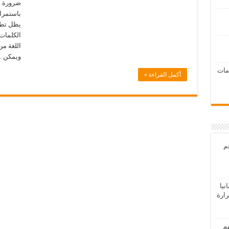
ضرورة لك
باستمرار
الكلمات 
اللغة من
ويمكن 
امات
أكمل القراءة »
عم
يا
رارة
هم