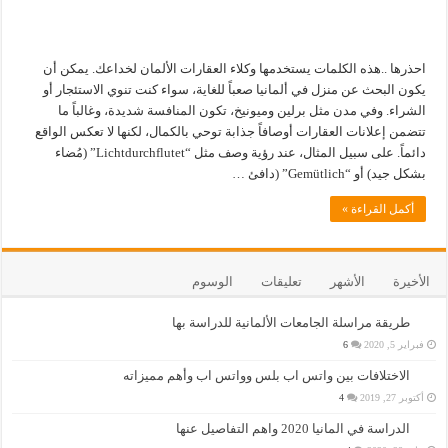
احذرها ..هذه الكلمات يستخدمها وكلاء العقارات الألمان لخداعك. يمكن أن
يكون البحث عن منزل في ألمانيا صعباً للغاية، سواء كنت تنوي الاستئجار أو
الشراء. وفي مدن مثل برلين وميونيخ، تكون المنافسة شديدة، وغالباً ما
تتضمن إعلانات العقارات أوصافاً جذابة توحي بالكمال، لكنها لا تعكس الواقع
دائماً. على سبيل المثال، عند رؤية وصف مثل “Lichtdurchflutet” (مُضاء
بشكل جيد) أو “Gemütlich” (دافئ …
أكمل القراءة »
الأخيرة
الأشهر
تعليقات
الوسوم
طريقة مراسلة الجامعات الألمانية للدراسة بها
فبراير 5, 2020
6
الاختلافات بين واتس اب بلس وواتس اب وأهم مميزاته
أكتوبر 27, 2019
4
الدراسة في المانيا 2020 واهم التفاصيل عنها