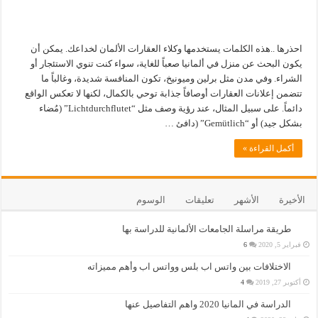
احذرها ..هذه الكلمات يستخدمها وكلاء العقارات الألمان لخداعك. يمكن أن
يكون البحث عن منزل في ألمانيا صعباً للغاية، سواء كنت تنوي الاستئجار أو
الشراء. وفي مدن مثل برلين وميونيخ، تكون المنافسة شديدة، وغالباً ما
تتضمن إعلانات العقارات أوصافاً جذابة توحي بالكمال، لكنها لا تعكس الواقع
دائماً. على سبيل المثال، عند رؤية وصف مثل “Lichtdurchflutet” (مُضاء
بشكل جيد) أو “Gemütlich” (دافئ …
أكمل القراءة »
الأخيرة
الأشهر
تعليقات
الوسوم
طريقة مراسلة الجامعات الألمانية للدراسة بها
فبراير 5, 2020
6
الاختلافات بين واتس اب بلس وواتس اب وأهم مميزاته
أكتوبر 27, 2019
4
الدراسة في المانيا 2020 واهم التفاصيل عنها