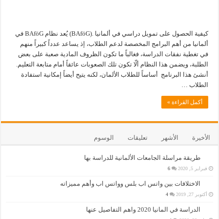
كيفية الحصول على تمويل دراسي في ألمانيا .(BAföG) يُعد نظام BAföG في
ألمانيا من أهم البرامج المخصصة لدعم الطلاب، إذ يساعد عدداً كبيراً منهم
في تغطية نفقات الدراسة، فغالباً ما تكون الظروف المادية صعبة على بعض
الطلبة، ويضمن هذا النظام ألّا تكون تلك الصعوبات عائقاً أمام متابعة التعليم.
أنشئ هذا البرنامج أساساً للطلاب الألمان، لكنه يتيح أيضاً إمكانية استفادة
الطلاب …
أكمل القراءة »
الأخيرة
الأشهر
تعليقات
الوسوم
طريقة مراسلة الجامعات الألمانية للدراسة بها
فبراير 5, 2020
6
الاختلافات بين واتس اب بلس وواتس اب وأهم مميزاته
أكتوبر 27, 2019
4
الدراسة في المانيا 2020 واهم التفاصيل عنها