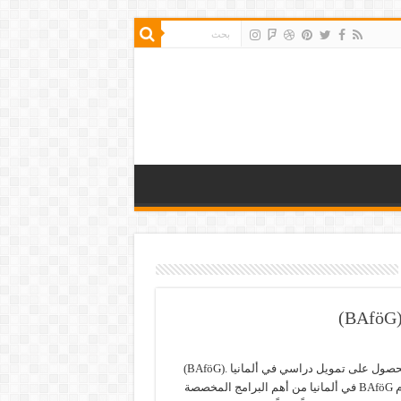
كيفية الحصول على تمويل دراسي في ألمانيا .(BAföG)
يُعد نظام BAföG في ألمانيا من أهم البرامج المخصصة