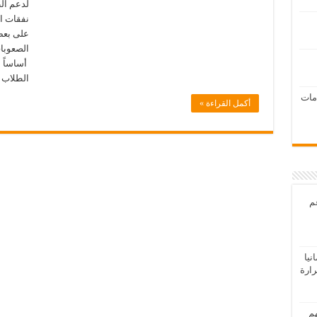
لدعم الط
نفقات ال
على بعض 
الصعوبات
أساساً ل
الطلاب
امات
أكمل القراءة »
عم
يا
رارة
هم