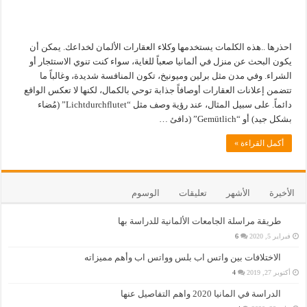
احذرها ..هذه الكلمات يستخدمها وكلاء العقارات الألمان لخداعك. يمكن أن
يكون البحث عن منزل في ألمانيا صعباً للغاية، سواء كنت تنوي الاستئجار أو
الشراء. وفي مدن مثل برلين وميونيخ، تكون المنافسة شديدة، وغالباً ما
تتضمن إعلانات العقارات أوصافاً جذابة توحي بالكمال، لكنها لا تعكس الواقع
دائماً. على سبيل المثال، عند رؤية وصف مثل “Lichtdurchflutet” (مُضاء
بشكل جيد) أو “Gemütlich” (دافئ …
أكمل القراءة »
الأخيرة
الأشهر
تعليقات
الوسوم
طريقة مراسلة الجامعات الألمانية للدراسة بها
فبراير 5, 2020
6
الاختلافات بين واتس اب بلس وواتس اب وأهم مميزاته
أكتوبر 27, 2019
4
الدراسة في المانيا 2020 واهم التفاصيل عنها