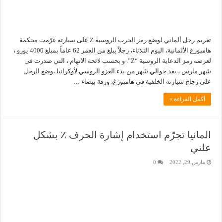
تغريم رجل ألماني لوضع رمز الحرب الروسية Z على سيارته غرّمت محكمة
هامبورغ الألمانية، اليوم الثلاثاء، رجلاً يبلغ من العمر 62 عاماً بمبلغ 4000 يورو ،
لعرضه رمز الدعاية الروسية “Z”. و بحسب لائحة الاتهام ، التي صدرت في
شهر مارس ، بعد حوالي شهر من بدء الغزو الروسي لأوكرانيا ،وضع الرجل
على زجاج سيارته الخلفية في هامبورغ، ورقة بيضاء …
أكمل القراءة »
المانيا تجرّم استخدام إشارة الحرف Z بشكل
علني
مارس 29, 2022
0