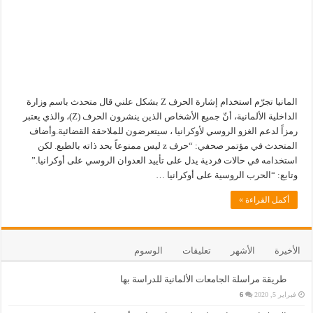
المانيا تجرّم استخدام إشارة الحرف Z بشكل علني قال متحدث باسم وزارة
الداخلية الألمانية، أنّ جميع الأشخاص الذين ينشرون الحرف (Z)، والذي يعتبر
رمزاً لدعم الغزو الروسي لأوكرانيا ، سيتعرضون للملاحقة القضائية.وأضاف
المتحدث في مؤتمر صحفي: “حرف z ليس ممنوعاً بحد ذاته بالطبع. لكن
استخدامه في حالات فردية يدل على تأييد العدوان الروسي على أوكرانيا.”
وتابع: “الحرب الروسية على أوكرانيا …
أكمل القراءة »
الأخيرة
الأشهر
تعليقات
الوسوم
طريقة مراسلة الجامعات الألمانية للدراسة بها
فبراير 5, 2020
6