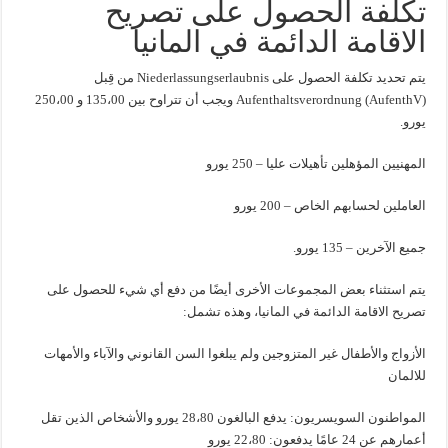
تكلفة الحصول على تصريح
الاقامة الدائمة في المانيا
يتم تحديد تكلفة الحصول على Niederlassungserlaubnis من قِبل
Aufenthaltsverordnung (AufenthV) ويجب أن تتراوح بين 135،00 و 250،00
يورو.
المهنيين المؤهلين تأهيلات عليا – 250 يورو
العاملين لحسابهم الخاص – 200 يورو
جميع الآخرين – 135 يورو.
يتم استثناء بعض المجموعات الأخرى أيضًا من دفع أي شيء للحصول على
تصريح الاقامة الدائمة في المانيا، وهذه تشمل:
الأزواج والأطفال غير المتزوجين ولم يبلغوا السن القانوني والآباء والأمهات
للالمان
المواطنون السويسريون: يدفع البالغون 28،80 يورو والأشخاص الذين تقل
أعمارهم عن 24 عامًا يدفعون: 22،80 يورو