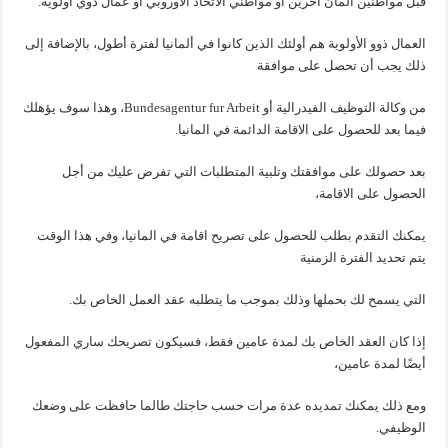
قبل مواطنين ألمان آخرين أو مواطني الاتحاد الأوروبي أو عمال ذوي أولوية.
العمال ذوو الأولوية هم أولئك الذين كانوا في ألمانيا لفترة أطول، بالإضافة إلى
ذلك يجب أن تحصل على موافقة
من وكالة التوظيف الفيدرالية أو Bundesagentur fur Arbeit، وهذا سوف يؤهلك
فيما بعد للحصول على الاقامة الدائمة في المانيا.
بعد حصولك على موافقتك وتلبية المتطلبات التي تفرض عليك من أجل
الحصول على الاقامة،
يمكنك التقدم بطلب للحصول على تصريح اقامة في المانيا، وفي هذا الوقت
يتم تحديد الفترة الزمنية
التي يسمح لك بحملها وذلك بموجب ما يتطلبه عقد العمل الخاص بك.
إذا كان العقد الخاص بك لمدة عامين فقط، فسيكون تصريحك ساري المفعول
أيضًا لمدة عامين،
ومع ذلك يمكنك تمديده عدة مرات حسب حاجتك طالما حافظت على وضعك
الوظيفي.