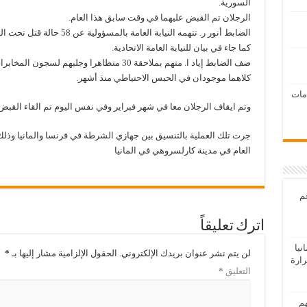
السورية.
الرجلان تم القبض عليهما في وقت سابق هذا العام.
الضابط أنور ر. تتهمه النيابة
كما جاء في بيان للنيابة العامة الاتحادية.
صف الضابط إياد ا. متهم بملاحقة 30 متظاهرا وجلبهم لسجون المخابرات في 2011.
كلاهما موجودان في الحبس الاحتياطي منذ أشهر.
امات
وتم ايقاف الرجلان معا في شهر فبراير وفي نفس اليوم تم القاء القب
جرت تلك العملية بالتنسيق بين جهازي الشرطة في فرنسا والمانيا وذل
العام في مدينة كارلسروهي في المانيا
عم
اترك تعليقاً
يا
لن يتم نشر عنوان بريدك الإلكتروني.
الحقول الإلزامية مشار إليها بـ
*
رارة
التعليق
*
هم