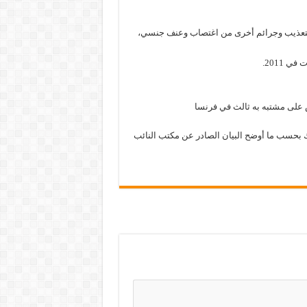
 العامة بالمسؤولية عن 58 حالة قتل تحت التعذيب وجرائم أخرى من اغتصاب وعنف جنسي،
ض على مشتبه به ثالث في فرنسا
ك بحسب ما أوضح البيان الصادر عن مكتب النائب