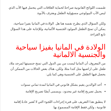
صُممت اللوائح القانونية صراحةً لحماية العلاقات التي يتحمل فيها الأب الذي
ليس الأب البيولوجي مسؤولية الطفل ويعترف بالأبوة.
ولكن السؤال الذي يطرح نفسه هنا هل الولادة في المانيا بفيزا سياحية،
يمكن أن تمنح الطفل المولود الجنسية الألمانية، وللإجابة على هذا السؤال
تابع القراءة.
الولادة في المانيا بفيزا سياحية
والجنسية الالمانية
من المعروف أن المانيا ليست من بين الدول التي تمنح جنسيتها لمرجد ملاد
طفل على اراضيها مثل كندا مثلا، ولكن، هناك بعض الحالات من الممكن أن
يحصل فيها الطفل على الجنسية وهي كما يلي:
أحد الوالدين يقيم بشكل قانوني في المانيا لمدة ثماني سنوات
يحمل تصريح إقامة غير محدود ، ويسمى أيضًا تصريح الإقامة
لا ينطبق هذا التعريف على فترة إجراءات اللجوء التي لا تُعتبر عادةً إقامة
قانونية ، ولكن فقط الإقامة المسموح بها.