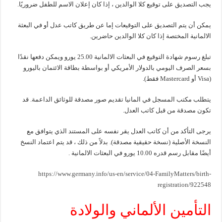
يجب التصديق على توقيع كلا الوالدين ، إذا كان إعلان الاسم للطفل ضروريًا.
يمكن أن يتم التصديق على التوقيعات إما عن طريق كاتب عدل أو في البعثة
الالمانية المختصة إذا كان كلا الوالدين حاضرين.
تبلغ رسوم شهادة التوقيع في البعثات الالمانية 25.00 يورو ويمكن دفعها نقدًا
بسعر الصرف اليومي بالدولار الأمريكي أو بواسطة بطاقة الائتمان باليورو
(Visa أو Mastercard فقط).
يتطلب مكتب المسجل في المانيا تقديم صور مصدقة للوثائق الداعمة. قد
تكون مصدقة من قبل كاتب العدل.
يرجى التأكد من أن كاتب العدل يقر نفسه على المستند الذي يتوافق مع
النسخة الأصلية (نسخة حقيقية مصدقة). بدلاً من ذلك ، قد يتم اعتماد النسخ
أيضًا مقابل رسم قدره 10.00 يورو في البعثات الالمانية .
https://www.germany.info/us-en/service/04-FamilyMatters/birth-
registration/922548
التأمين الألماني والولادة