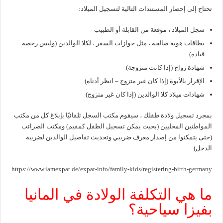
تحتاج إلى إحضار المستندات التالية لتسجيل الميلاد:
سجل الميلاد ، موقعة من القابلة أو الطبيب
بطاقات هوية صالحة ، مثل جوازات السفر ، لكلا الوالدين (وليس رخصة
قيادة)
شهادة زواج (إذا كانت متزوجة)
الإقرار بالأبوة (إذا كان غير متزوج – انظر أدناه)
شهادات ميلاد كلا الوالدين (إذا كان غير متزوج)
بمجرد تسجيل ولادة طفلك ، سيقوم مكتب السجل تلقائيًا بإبلاغ كل من مكتب
المواطنين المحليين (بحيث يمكن تسجيل الطفل كمقيم) ومكتب الضرائب
(حتى يتمكنوا من إصدار معرف ضريبي وتحديث تفاصيل الوالدين لضريبة
الدخل).
https://www.iamexpat.de/expat-info/family-kids/registering-birth-germany
ما هي التكلفة الولادة في المانيا
بفيزا سياحية؟