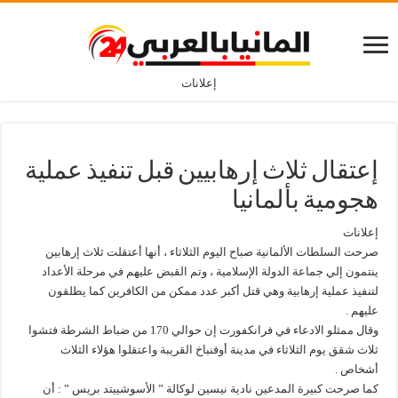
إعلانات
إعتقال ثلاث إرهابيين قبل تنفيذ عملية
هجومية بألمانيا
إعلانات
صرحت السلطات الألمانية صباح اليوم الثلاثاء ، أنها أعتقلت ثلاث إرهابين
ينتمون إلي جماعة الدولة الإسلامية ، وتم القبض عليهم في مرحلة الأعداد
لتنفيذ عملية إرهابية وهي قتل أكبر عدد ممكن من الكافرين كما يطلقون
عليهم .
وقال ممثلو الادعاء في فرانكفورت إن حوالي 170 من ضباط الشرطة فتشوا
ثلاث شقق يوم الثلاثاء في مدينة أوفنباخ القريبة واعتقلوا هؤلاء الثلاث
أشخاص .
كما صرحت كبيرة المدعين نادية نيسين لوكالة ” الأسوشييتد بريس ” : أن