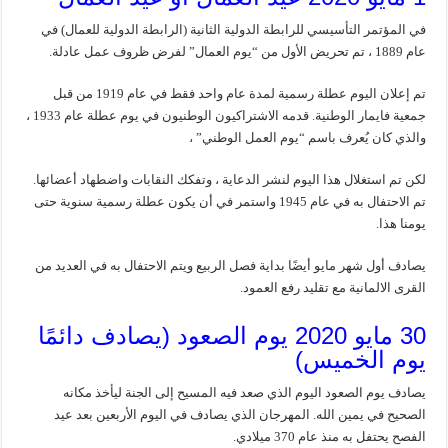
في المؤتمر التأسيسي للرابطة الدولية الثانية (الرابطة الدولية للعمال) في
عام 1889 ، تم تحريض الأول من “يوم العمال” لفرض ظروف عمل عادلة.
تم إعلان اليوم عطلة رسمية لمدة عام واحد فقط في عام 1919 من قبل
جمعية فايمار الوطنية. قدمه الاشتراكيون الوطنيون في يوم عطلة عام 1933 ،
والذي كان يُعرف باسم “يوم العمل الوطني” ،
لكن تم استغلال هذا اليوم لنشر الدعاية ، وتفكك النقابات واضطهاد أعضائها.
تم الاحتفال به في عام 1945 واستمر في أن يكون عطلة رسمية سنوية حتى
يومنا هذا.
يصادف أول شهر مايو أيضًا بداية فصل الربيع ويتم الاحتفال به في العديد من
القرى الالمانية مع تقليد رفع العمود.
30 مايو 2020 يوم الصعود (يصادف دائمًا
يوم الخميس)
يصادف يوم الصعود اليوم الذي صعد فيه المسيح إلى الجنة ليأخذ مكانه
الصحيح في يمين الله. المهرجان الذي يصادف في اليوم الأربعين بعد عيد
الفصح يحتفل به منذ عام 370 ميلادي.