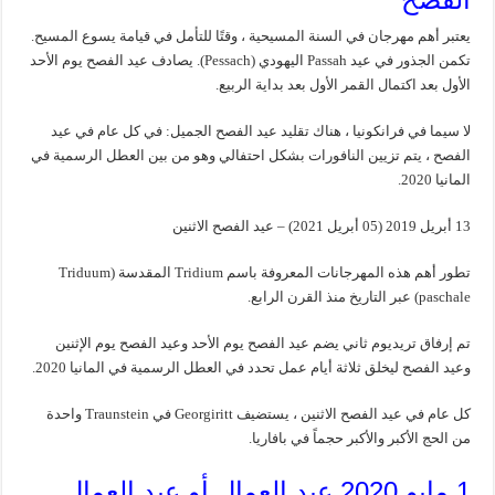
يعتبر أهم مهرجان في السنة المسيحية ، وقتًا للتأمل في قيامة يسوع المسيح.
تكمن الجذور في عيد Passah اليهودي (Pessach). يصادف عيد الفصح يوم الأحد
الأول بعد اكتمال القمر الأول بعد بداية الربيع.
لا سيما في فرانكونيا ، هناك تقليد عيد الفصح الجميل: في كل عام في عيد
الفصح ، يتم تزيين النافورات بشكل احتفالي وهو من بين العطل الرسمية في
المانيا 2020.
13 أبريل 2019 (05 أبريل 2021) – عيد الفصح الاثنين
تطور أهم هذه المهرجانات المعروفة باسم Tridium المقدسة (Triduum
paschale) عبر التاريخ منذ القرن الرابع.
تم إرفاق تريديوم ثاني يضم عيد الفصح يوم الأحد وعيد الفصح يوم الإثنين
وعيد الفصح ليخلق ثلاثة أيام عمل تحدد في العطل الرسمية في المانيا 2020.
كل عام في عيد الفصح الاثنين ، يستضيف Georgiritt في Traunstein واحدة
من الحج الأكبر والأكبر حجماً في بافاريا.
1 مايو 2020 عيد العمال أو عيد العمال