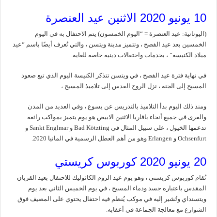
10 يونيو 2020 الاثنين عيد العنصرة
(اليونانية: عيد العنصرة = “اليوم الخمسون) يتم الاحتفال به في اليوم
الخمسين بعد عيد الفصح ، وتتميز مدينة ويتسن ، والتي تُعرف أيضًا باسم “عيد
ميلاد الكنيسة” ، بخدمات واحتفالات دينية خاصة للغاية.
في نهاية فترة عيد الفصح ، في ويتسن تتذكر الكنيسة اليوم الذي تبع صعود
المسيح إلى الجنة ، نزل الروح القدس إلى تلاميذ المسيح ،
ومنذ ذلك اليوم بدأ التلاميذ بالتدريس عن يسوع ، وفي العديد من المدن
والقرى في جميع أنحاء بافاريا الاثنين الابيض هو يوم يتميز بمواكب رائعة
تدعمها الخيول ، على سبيل المثال في Bad Kötzting و Sankt Englmar و
Ochsenfurt و Erlangen وهو من أهم العطل الرسمية في المانيا 2020.
20 يونيو 2020 كوربوس كريستي
تُقام كوربوس كريستي ، وهو يوم عيد الروم الكاثوليك للاحتفال بعيد القربان
المقدس باعتباره جسد ودماء المسيح ، في يوم الخميس الثاني بعد يوم
ويتسنداي وتُشير إليه في موكب يُنظم فيه احتفال يحتوي على المضيف فوق
الشوارع مع معالجة الجماعة في أعقابه.