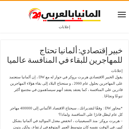
إعلانات
خبير إقتصادي: ألمانيا تحتاج
للمهاجرين للبقاء في المنافسة عالميا
إعلانات
يقول الخبير الاقتصادي هربرت بروكر في حوار له مع DW ، إن ألمانيا ستعتمد
على المهاجرين بحلول عام 2060 ، و ستحتاج البلاد إلى بقاء هؤلاء المهاجرين
قادرين على المنافسة ، كما يعتقد يعتقد أنهم سيساهمون في مجتمع أكثر
تنوعًا ونجاحًا .
*محاور DW : وفقًا لتقديراتك ، سيحتاج الاقتصاد الألماني إلى 400000 مهاجر
كل عام ليظل قادرًا على المنافسة. ولماذا؟
– هربرت بروكر: منذ السبعينيات ، انخفض معدل المواليد في ألمانيا بشكل
كبير، في الوقت نفسه كان متوسط العمر المتوقع في ارتفاع ، ولكن بدون