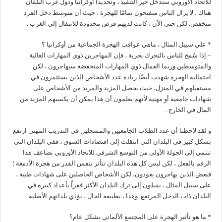
للاتحاد الأوروبي ستدخل حيز التنفيذ ، وتحديداً أوكرانيا ودول غرب البلقان.
هناك ، لا يزال الناس منفتحون تمامًا للهجرة ، حيث أن متوسط دخل الفرد
منخفض. لكن حتى الآن ، كانت لديهم فرص محدودة للانتقال إلى الغرب .
* علي سبيل المثال ، ماهي عواقب الهجرة الجماعية من أوكرانيا ؟
– إذا سُمح للناس بالتحرك بحرية ، فإن المهاجرين ذوي المهارات العالية
والمتوسطين وربما العمال ذوي المهارات المنخفضة سيهاجرون ، لكن
احتمالية الهجرة شهدت أيضًا زيادة عدد الأشخاص الذين يستثمرون في
مستقبلهم في المنزل، حيث يحصل المزيد والمزيد من الأشخاص على
شهادات جامعية أو مهنية لأنهم يعلمون أن هذا يمكن أن يكسبهم المزيد من
المال في الخارج .
و لقد لاحظنا أن عدد الطلاب الجامعيين والمسجلين في التدريب المهني ارتفع
بشكل كبير في البلدان التي انتقلت إلى اقتصادات السوق ، ففي البلدان التي
تنتمي إلى الجولة الأولى من التوسع الشرقي للاتحاد الأوروبي تضاعف هذا
الرقم بالفعل ، لكن ليس كل هذه البلدان تتأثر بنفس القدر من هجرة الأدمغة ؛
فبعض الذين يهاجرون يعودون، لكن الأشخاص الحاصلين على شهادات طبية ،
على سبيل المثال ، يميلون إلى ترك البلدان الأكثر فقراً بأعداد كبيرة في
البلدان ذات الدخل المرتفع. وهذا ، بطبيعة الحال ، يؤذي بلدانهم الأصلية .
* ما هو تأثير الهجرة على المجتمع الألماني بشكل عام؟