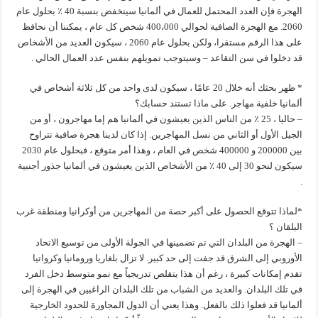
الهجرة فإن العدد المحتمل للعمال في ألمانيا سينخفض بنسبة 40 ٪ بحلول عام
2060. مع الهجرة الصافية لحوالي 400،000 شخص كل عام ، يمكننا أن نحافظ
على هذا الرقم مستقرا، ولكن بحلول عام 2060 ، سيكون العديد من الأشخاص
قد دخلوا في سن التقاعد – وسيتوجب تمويلهم بنفس عدد العمال الحالي .
* ظهر بحثك أنه خلال 20 عامًا ، سيكون لدى واحد من كل ثلاثة أشخاص في
ألمانيا خلفية مهاجر. على ماذا تستند حسابك؟
– حاليا ، 25 ٪ من الناس الذين يعيشون في ألمانيا هم إما مهاجرون ، أو من
الجيل الأول أو الثاني من نسل المهاجرين. إذا كان لدينا هجرة صافية تتراوح
بين 200000 و 400000 شخص في العام ، وهذا أمر متوقع ، فبحلول عام 2030
سيكون لنحو 30 إلى 40 ٪ من الأشخاص الذين يعيشون في ألمانيا جذور أجنبية
.
*لماذا تتوقع الحصول على أكبر حصة من المهاجرين من أوكرانيا ومنطقة غرب
البلقان ؟
– الهجرة من البلدان التي تم تضمينها في الجولة الأولى من توسيع الاتحاد
الأوروبي إلى الشرق قد جفت إلى حد كبير. لا تزال بلغاريا ورومانيا وكرواتيا
تقدم إمكانات كبيرة ، رغم أن هذا يتقلص تدريجياً مع نمو متوسط دخل الفرد
في تلك البلدان. والعديد من الشباب من تلك البلدان الراغبين في الهجرة إلى
ألمانيا قد فعلوا ذلك بالفعل. وهذا يعني أن الدول المجاورة للحدود الخارجية