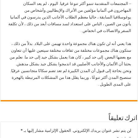
– المجتمعات المتقدمة تنمو أكثر تنوعا عرقيا. اليوم ، لم يعد السكان
المهاجرون في ألمانيا مؤلفين من الأتراك والإيطاليين وأشخاص من
يوغوسلافيا السابقة ، حاليا معظم الطلاب الأجانب الذين يدرسون في ألمانيا
يأتون من الصين ، الناس على استعداد لسد مسافات أبعد من ذلك ، لأن تكلفة
السفر والاتصالات في انخفاض .
هذا يعني أنه لن تكون هناك مجموعة واحدة تهيمن على البلاد. بدلاً من ذلك ،
ستكون هناك مجموعات مختلفة من ثقافات مختلفة سيتعين عليها أن تتعاون
مع بعضها البعض. إلى حد كبير ، كان هذا يعمل بشكل جيد إلى حد ما. نعلم من
بحثنا أن الألمان والأجانب الأصليين قد اندمجوا بشكل جيد بشكل مدهش.
ونحن بحاجة إلى قبول أن المدن الكبيرة لم تعد تضم سكانًا متجانسين عرقيًا.
ستصبح المدن أكثر تنوعًا ، وربما يقلل هذا من المشكلات المرتبطة بالهجرة
على المدى الطويل .
اترك تعليقاً
لن يتم نشر عنوان بريدك الإلكتروني.
الحقول الإلزامية مشار إليها بـ
*