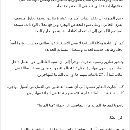
اختلافها، إضافة إلى قطاعي الصحة والاقتصاد .
و من المتوقع أن تفقد ألمانيا أكثر من عشرة ملايين نسمة بحلول منتصف
القرن الحالي ، وعلى ضوء انخفاض الهجرة وتراجع معدّل الولادات، سيتجه
المجتمع الألماني إلي استقدام كفاءات شابة من خارج البلاد.
كما أن إعادة هيكلة الصناعة لا يعني الاستغناء عن وظائف فحسب، وإنما أيضاً
إيجاد وظائف جديدة لخدمة وتشغيل التقنيات الجديدة.
وتشير تقارير رسمية صدرت مؤخراً إلى أن نسبة العاطلين عن العمل داخل
ألمانيا من أصول مهاجرة تمثل 47.2 بالمائة من إجمالي نسبة البطالة في
البلاد، كما أن 27 بالمائة منهم جاءوا إلى المانيا كمهاجرين.
كما أشارت التقاير نفسها إلى أن نسبة العاطلين عن العمل من أصول مهاجرة
كانت تبلغ 36.4 بالمائة عام 2014، منهم 16.4 في المائة مهاجرون.
تابعونا لمعرفة المزيد من التفاصيل عن حملة “هنا المانيا”
اقرأ أيضًا:
خبير إقتصادي: ألمانيا تحتاج للمهاجرين للبقاء في المنافسة عالميا