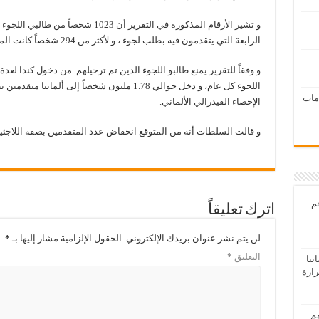
و تشير الأرقام المذكورة في التقرير أن 23
الرابعة التي يتقدمون فيه بطلب لجوء ، و لأكثر من 294 شخصاً كانت المرة الخامسة أو السادسة أو حتى السابعة .
و وفقاً للتقرير يمنع طالبو اللجوء الذين تم ترحيلهم من دخول كندا لعدة
امات
الإحصاء الفيدرالي الألماني.
و قالت السلطات أنه من المتوقع انخفاض عدد المتقدمين بصفة اللاجئين 
عم
اترك تعليقاً
لن يتم نشر عنوان بريدك الإلكتروني.
الحقول الإلزامية مشار إليها بـ
*
التعليق
*
يا
رارة
هم