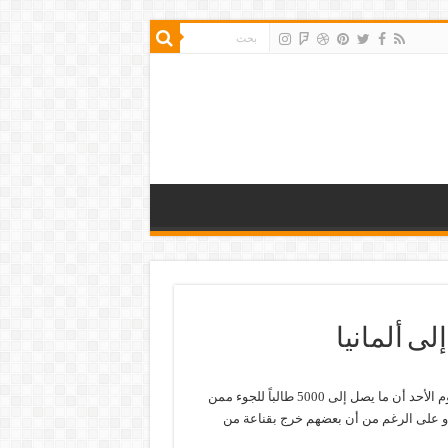
لى ألمانيا
المانيا بالعربي 24 : ذكر تقرير جديد نشرته صحيفة Welt am Sonntag يوم الأحد أن ما يصل إلى 5000 طالباً للجوء ممن
ة، و على الرغم من أن بعضهم خرج بقناعة من