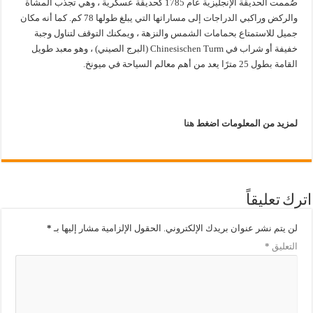
صُممت الحديقة الإنجليزية عام 1785 كحديقة عسكرية ، وهي تجذب المشاة
والركض وراكبي الدراجات إلى مساراتها التي يبلغ طولها 78 كم. كما أنه مكان
جميل للاستمتاع بحمامات الشمس والنزهة ، ويمكنك التوقف لتناول وجبة
خفيفة أو شراب في Chinesischen Turm (البرج الصيني) ، وهو معبد طويل
القامة بطول 25 مترًا يعد من أهم معالم السياحة في ميونخ.
لمزيد من المعلومات اضغط
هنا
اترك تعليقاً
لن يتم نشر عنوان بريدك الإلكتروني.
الحقول الإلزامية مشار إليها بـ
*
التعليق
*