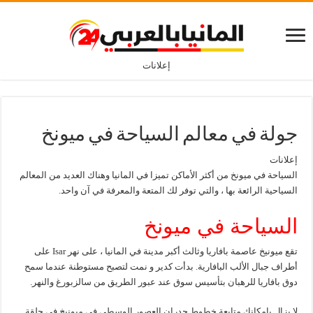
إعلانات
جولة في معالم السياحة في ميونخ
إعلانات
السياحة في ميونخ من أكثر الأماكن تميزا في المانيا وهناك العديد من المعالم
السياحية الرائعة بها ، والتي توفر لك المتعة والمعرفة في آن واحد.
السياحة في ميونخ
تقع ميونيخ عاصمة بافاريا وثالث أكبر مدينة في المانيا ، على نهر Isar على
أطراف جبال الألب البافارية. بدأت كدير و نمت لتصبح مستوطنة عندما سمح
دوق بافاريا للرهبان بتأسيس سوق عند عبور الطريق من سالزبورغ والنهر.
لا يزال بإمكانك متابعة خطوط جدران العصور الوسطى في ميونيخ في حلقة