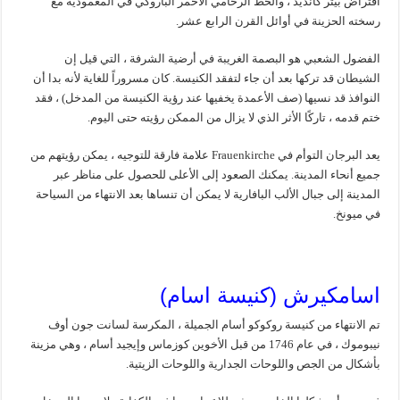
افتراض بيتر كانديد ، والخط الرخامي الأحمر الباروكي في المعمودية مع
رسخته الحزينة في أوائل القرن الرابع عشر.
الفضول الشعبي هو البصمة الغريبة في أرضية الشرفة ، التي قيل إن
الشيطان قد تركها بعد أن جاء لتفقد الكنيسة. كان مسروراً للغاية لأنه بدا أن
النوافذ قد نسيها (صف الأعمدة يخفيها عند رؤية الكنيسة من المدخل) ، فقد
ختم قدمه ، تاركًا الأثر الذي لا يزال من الممكن رؤيته حتى اليوم.
يعد البرجان التوأم في Frauenkirche علامة فارقة للتوجيه ، يمكن رؤيتهم من
جميع أنحاء المدينة. يمكنك الصعود إلى الأعلى للحصول على مناظر عبر
المدينة إلى جبال الألب البافارية لا يمكن أن تنساها بعد الانتهاء من السياحة
في ميونخ.
اسامكيرش (كنيسة اسام)
تم الانتهاء من كنيسة روكوكو أسام الجميلة ، المكرسة لسانت جون أوف
نيبوموك ، في عام 1746 من قبل الأخوين كوزماس وإيجيد أسام ، وهي مزينة
بأشكال من الجص واللوحات الجدارية واللوحات الزيتية.