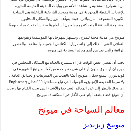
من الشوارع المنحنية ومشاهدة ثلاثة من بوابات المدينة القديمة المثيرة
للإعجاب. النقطة المحورية في مدينة ميونيخ التاريخية الداخلية هي الساحة
الكبيرة المفتوحة ، مارينبلاتز ، حيث يتوقّف الزوار والسكان المحليون
لمشاهدة الساعة المتحركة وهم يلعبون أساطيرها مرتين أو ثلاث مرات يوميًا.
ميونيخ هي مدينة محبة للمرح ، وتشتهر بمهرجاناتها الموسمية وتقويمها
الثقافي الغني ، لذلك إلى جانب زيارة الكنائس الجميلة والمتاحف والقصور
الرائعة والتي تعد من أهم معالم السياحة في
ميونخ
،
يجب أن تقضي بعض الوقت في الاستمتاع بالحياة مع السكان المحليين في
مهرجان أو سوق ملون أو على شريحة واحدة من كعك ميونيخ الشهيرة في
كونديتوري. يتمتع سكان ميونيخ أيضًا بالعديد من المتنزهات والحدائق العامة ،
ولا سيما الحديقة الإنجليزية الجميلة التي تبلغ مساحتها 900 فدان (Englischer
Garten). بالنظر إلى عدد المعالم السياحية والأشياء التي يجب القيام بها ، يجب
أن تتوقع قضاء بضعة أيام على الأقل في استكشاف ميونيخ.
معالم السياحة في ميونخ
ميونيخ زيزيدنز