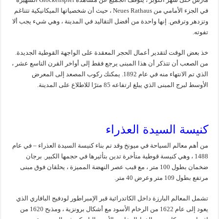
في الجزء الأمامي من Neues Rathaus ، حيث أن شخصياتها الميكانيكية تتناغم
وتزدهر وترقص. إنها واحدة من أفضل التقاليد في المدينة ، وهي شيء يجب ألا
تفوته.
خذ بعض الوقت لتقدير أعمال الحجر المعقدة على الواجهة القوطية الجديدة.
من الصعب أن تتذكر أن هذا المبنى يرجع فقط إلى أواخر القرن التاسع عشر ،
الذي تم الانتهاء منه في عام 1892. يمكنك ركوب المصعد إلى المعرض
الأوسط لبرج المبنى الذي يبلغ ارتفاعه 85 مترًا للاطلاع على المدينة.
كنيسة السيدة العذراء
من أهم معالم السياحة في ميونخ وقد تم بناء كنيسة السيدة العذراء – في عام
1488 ، وهي كنيسة قوطية متأخرة تدين بتأثيرها في حجمها الكبير. برجان
ضخمان بطول 100 متر ، مع قبب عصر النهضة المميزة ، يحلقان فوق مبنى
مرتفع بطول 109 متر وعرض 40 متر.
تشمل المعالم البارزة داخل الكاتدرائية قبر الإمبراطور لودفيج البافاري الذي
يعود إلى عام 1622 من الرخام الأسود مع أشكال برونزية ، ومذبح 1620 من