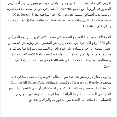
لقرون كان مقر دوقات الناخبين وملوك بافاريا ، يعد ميونيخ ريزيدينز أحد أروع
القصور في أوروبا. يقع مجمع Residenz الضخم في حوالي سبعة ملاعب كبيرة
، ويضم ثلاثة أقسام رئيسية: Königsbau ، في مواجهة Max-Joseph-Platz؛
Alte Residenz ، التي تواجه Residenzstrasse ؛ و Festsaalbau (قاعة الحفلات) ،
وتطل على Hofgarten.
الجزء الأقدم من هذا المجمع الضخم كان متحف الأنتيكاريوم الرائع ، الذي بُني
عام 1579 وهو الآن جزء من متحف ريزيدينز المتميز. ألتي ريزيدينز ، تحفة من
عصر النهضة الراحل وشهادة على قوة بافاريا المتنامية ، تم إتباعها بعد فترة
وجيزة ، وتم الانتهاء من المكونات النهائية – كونيغسباو الكلاسيكية الجديدة ،
وفستالباو ، وكنيسة المحكمة – في عام 1848 وهي من أهم السياحة في
ميونخ.
واليوم ، منازل ريزيدينز تعد عدد من المعالم الأثرية والمتاحف ، بما في ذلك
متحف Residenz ، و Treasury ، وكنيسة Court of All Saints (Allerheiligen-
Hofkirche) ، ومسرح Cuvilliés. تأكد من استكشاف أراضي القصر أيضًا ، مع
العديد من الساحات القديمة الرائعة – بما في ذلك حديقة كورت جاردن
الجميلة – بالإضافة إلى العديد من النافورات والبرك والحدائق.