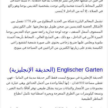
في حين أن شكلها الخارجي مثير للإعجاب بما فيه الكفاية ، لا سيما المدخل
الكبير المحاط بأعمدة ضخمة والتي توجت بشخصية القديس يوحنا وهو راكع
في الصلاة ، إلا أنه من الداخل لا يُنسى.
تشمل المعالم البارزة شبكة من الحديد المطاوع من عام 1776 تفصل بين
الأشكال الجصية للقديسين من صحن طويل مع معارضها. على الكورنيش
المسقوف أسفل السقف ، توجد لوحة جدارية رائعة تصور حياة القديس يوحنا.
الميزة الأبرز في الداخل ، مع ذلك ، هي المذبح العالي ، المحاط بأربعة أعمدة
ملتوية ويجلس عليها ضريح زجاجي يحتوي على صورة شمعية لشفيع راعي
الكنيسة يقدم على زيارتها الكثيرين من الراغبين في السياحة في ميونخ.
Englischer Garten (الحديقة الإنجليزية)
الحديقة الإنجليزية في ميونيخ ليست فقط أكبر حديقة مدينة في المانيا – فهي
تغطي مساحة 910 فدان – إنها أيضًا واحدة من أجمل الحدائق. وهي عبارة عن
مجموعات من الأشجار والنباتات مرتبة بشكل طبيعي توفر آفاقًا دائمة التغير ،
وتسعة كيلومترات من الطرق المتعرجة وبحيرة اصطناعية تكمل انطباع
المناظر الطبيعية.