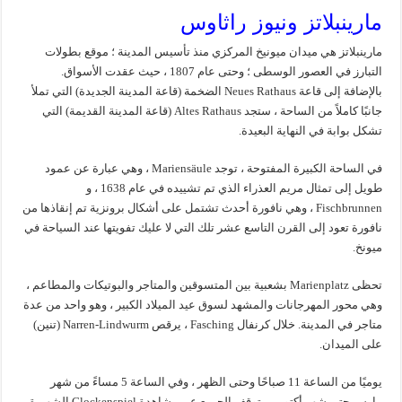
مارينبلاتز ونيوز راثاوس
مارينبلاتز هي ميدان ميونيخ المركزي منذ تأسيس المدينة ؛ موقع بطولات
التبارز في العصور الوسطى ؛ وحتى عام 1807 ، حيث عقدت الأسواق.
بالإضافة إلى قاعة Neues Rathaus الضخمة (قاعة المدينة الجديدة) التي تملأ
جانبًا كاملاً من الساحة ، ستجد Altes Rathaus (قاعة المدينة القديمة) التي
تشكل بوابة في النهاية البعيدة.
في الساحة الكبيرة المفتوحة ، توجد Mariensäule ، وهي عبارة عن عمود
طويل إلى تمثال مريم العذراء الذي تم تشييده في عام 1638 ، و
Fischbrunnen ، وهي نافورة أحدث تشتمل على أشكال برونزية تم إنقاذها من
نافورة تعود إلى القرن التاسع عشر تلك التي لا عليك تفويتها عند السياحة في
ميونخ.
تحظى Marienplatz بشعبية بين المتسوقين والمتاجر والبوتيكات والمطاعم ،
وهي محور المهرجانات والمشهد لسوق عيد الميلاد الكبير ، وهو واحد من عدة
متاجر في المدينة. خلال كرنفال Fasching ، يرقص Narren-Lindwurm (تنين)
على الميدان.
يوميًا من الساعة 11 صباحًا وحتى الظهر ، وفي الساعة 5 مساءً من شهر
مارس حتى شهر أكتوبر ، يتوقف الجميع عن مشاهدة Glockenspiel الشهيرة