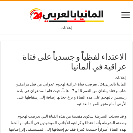
إعلانات
الاعتداء لفظياً و جسدياً على فتاة
عراقية في ألمانيا
إعلانات
المانيا بالعربي24 : تعرضت فتاة عراقية لهجوم عدواني من قبل مراهقين
شاب و فتاة يبلغان من العمر 16 و 17 عاماً، حيث قام المدعوان في بلدة
زيبنيتس بالتهجم على هذه الفتاة و نزع حجابها إضافة إلى إسقاطها على
الأرض أمام متجر للمواد الغذائية.
و قد سجلت الشرطة شكوى مقدمة من هذه الفتاة التي تعرضت لهجوم
وصفته الشرطة بأنه اعتداءً و كراهية للأجانب الموجودين في ألمانيا، و ألحقا
بهذه الفتاة أضراراً جسدية كبيرة فقد تم إسعافها إلى المستشفى إثر إصابتها