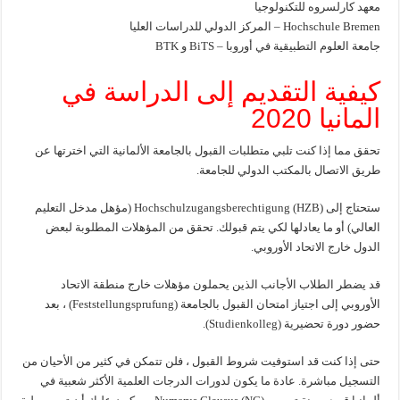
معهد كارلسروه للتكنولوجيا
Hochschule Bremen – المركز الدولي للدراسات العليا
جامعة العلوم التطبيقية في أوروبا – BiTS و BTK
كيفية التقديم إلى الدراسة في
المانيا 2020
تحقق مما إذا كنت تلبي متطلبات القبول بالجامعة الألمانية التي اخترتها عن
طريق الاتصال بالمكتب الدولي للجامعة.
ستحتاج إلى Hochschulzugangsberechtigung (HZB) (مؤهل مدخل التعليم
العالي) أو ما يعادلها لكي يتم قبولك. تحقق من المؤهلات المطلوبة لبعض
الدول خارج الاتحاد الأوروبي.
قد يضطر الطلاب الأجانب الذين يحملون مؤهلات خارج منطقة الاتحاد
الأوروبي إلى اجتياز امتحان القبول بالجامعة (Feststellungsprufung) ، بعد
حضور دورة تحضيرية (Studienkolleg).
حتى إذا كنت قد استوفيت شروط القبول ، فلن تتمكن في كثير من الأحيان من
التسجيل مباشرة. عادة ما يكون لدورات الدرجات العلمية الأكثر شعبية في