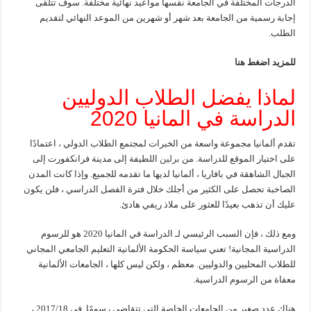
الدرجات المختلفة في الجامعة نفسها مواعيد نهائية مختلفة. سوف تتلقى
إجابة رسمية من الجامعة بعد شهر أو شهرين من الموعد النهائي لتقديم
الطلب.
للمزيد اضغط
هنا
لماذا يفضل الطلاب الدوليين
الدراسة في المانيا 2020
تقدم ألمانيا مجموعة واسعة من الخبرات لمجتمع الطلاب الدولي ، اعتمادًا
على اختيار الموقع للدراسة. من
برلين
اللطيفة إلى مدينة فرانكفورت إلى
الجبال الشاهقة في بافاريا ، ألمانيا لديها ما تقدمه للجميع. وإذا كانت المدن
الصاخبة تحصل على الكثير من أجلك خلال فترة الفصل الدراسي ، فلن يكون
عليك أن تذهب بعيدًا للعثور على ملاذ ريفي هادئ.
ومع ذلك ، فإن السبب الرئيسي لـ الدراسة في المانيا 2020 هو للرسوم
الدراسية المجانية! تعني سياسة الحكومة الألمانية التعليم الجامعي المجاني
للطلاب المحليين والدوليين. معظم ، ولكن ليس كلها ، الجامعات الألمانية
معفاة من الرسوم الدراسية.
هناك عدد صغير من الجامعات الخاصة التي تتقاضى رسومًا. في 2017/18 ،