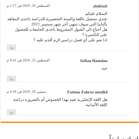
abdelali
أغسطس 10, 2020 في 1:27 م
السلام عليكم
عندي تسجيل باللغة والسنة التحضيرية للدراسة باحدى المعاهد
بألنانيا التي سوف تنتهي آخر شهر سبتمبر 2021 .
هل أحتاج الى القبول المشروط باحدى الجامعات للحصول
على التأشيرة ؟
ادا نعم على أي فصل دراسي لازم أقدم عليه ؟
رد
Sofian Hamdan
أغسطس 25, 2020 في 8:41 م
جيد
رد
Fatima Zahrae moufid
سبتمبر 18, 2020 في 4:59 م
هل اللغة الإنجليزية تفيد بهذا الخصوص أم بالضرورة دراسة
اللغة الألمانية
رد