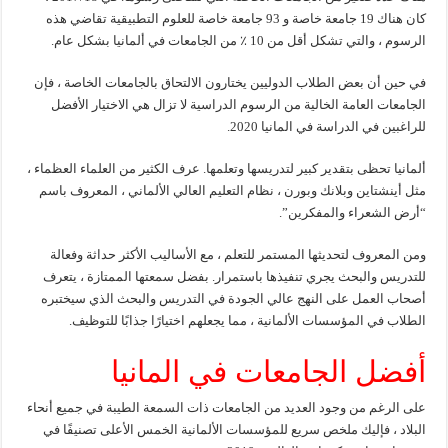
كان هناك 19 جامعة خاصة و 93 جامعة خاصة للعلوم التطبيقية تقاضي هذه
الرسوم ، والتي تشكل أقل من 10 ٪ من الجامعات في ألمانيا بشكل عام.
في حين أن بعض الطلاب الدوليين يختارون الالتحاق بالجامعات الخاصة ، فإن
الجامعات العامة الخالية من الرسوم الدراسية لا تزال هي الاختيار الأفضل
للراغبين في الدراسة في المانيا 2020.
ألمانيا تحظى بتقدير كبير لتدريسها وتعلمها. عرف الكثير من العلماء العظماء ،
مثل أينشتاين وبلانك وبورن ، نظام التعليم العالي الألماني ، المعروف باسم
“أرض الشعراء والمفكرين”.
ومن المعروف لتحديثها المستمر للتعلم ، مع الأساليب الأكثر حداثة وفعالة
للتدريس والبحث يجري تنفيذها باستمرار. بفضل سمعتها الممتازة ، يتعرف
أصحاب العمل على النهج عالي الجودة في التدريس والبحث الذي سيختبره
الطلاب في المؤسسات الألمانية ، مما يجعلهم اختيارًا جذابًا للتوظيف.
أفضل الجامعات في المانيا
على الرغم من وجود العديد من الجامعات ذات السمعة الطيبة في جميع أنحاء
البلاد ، فإليك ملخص سريع للمؤسسات الألمانية الخمس الأعلى تصنيفًا في