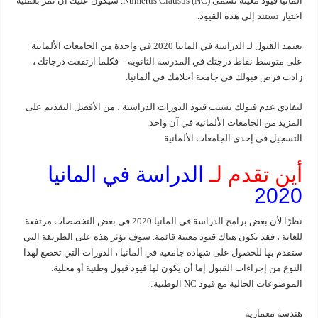
ألمانيا قيود معينة تسمى Numerus Clausus (NC). سيكون عليك أن تمر بعملية
اختيار تستند إلى هذه القيود.
يعتمد القبول لـ الدراسة في المانيا 2020 في واحدة من الجامعات الألمانية
على متوسط ​​نقاط درجتك في المدرسة الثانوية – فكلما ارتفعت درجاتك ،
زادت فرص قبولك في جامعة أحلامك في ألمانيا.
لتفادي عدم قبولك بسبب قيود الدورات الدراسية ، من الأفضل التقديم على
المزيد من الجامعات الألمانية في آن واحد.
التسجيل في إحدى الجامعات الألمانية
أين تقدم لـ
الدراسة في المانيا
2020
نظرًا لأن بعض برامج الدراسة في المانيا 2020 في بعض التخصصات مرتفعة
للغاية ، فقد تكون هناك قيود معينة قائمة. سوف تؤثر هذه على الطريقة التي
ستقدم بها للحصول على شهادة جامعية في ألمانيا ، الدورات التي تخضع لهذا
النوع من إجراءات القبول إما أن يكون لها قيود قبول وطنية أو محلية.
الموضوعات الحالية مع قيود NC الوطنية:
هندسة معمارية