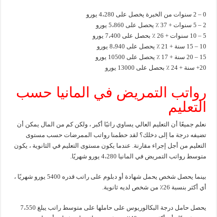
0 – 2 سنوات من الخبرة يخصل على 4،280 يورو
2 – 5 سنوات + 37 ٪ يحصل على 5،860 يورو
5 – 10 سنوات + 26 ٪ بحصل على 7،400 يورو
10 – 15 سنة + 21 ٪ يحصل على 8،940 يورو
15 – 20 سنة + 17 ٪ يحصل على 10500 يورو
20+ سنة + 24 ٪ بحصل على 13000 يورو
رواتب التمريض في المانيا حسب
التعليم
نعلم جميعًا أن التعليم العالي يساوي راتبًا أكبر ، ولكن كم من المال يمكن أن
تضيفه درجة ما إلى دخلك؟ لقد حطمنا رواتب الممرضات حسب مستوى
التعليم من أجل إجراء مقارنة. عندما يكون مستوى التعليم في الثانوية ، يكون
متوسط رواتب التمريض في المانيا 4،280 يورو شهريًا.
بينما يحصل شخص يحمل شهادة أو دبلوم على راتب قدره 5400 يورو شهريًا ،
أي أكثر بنسبة 26٪ من شخص لديه ثانوية.
يحصل حامل درجة البكالوريوس على حاملها على متوسط ​​راتب يبلغ 7،550