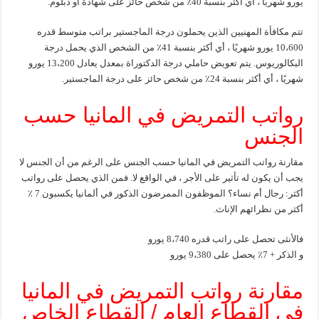
يورو شهريًا ، أي أكثر بنسبة 40٪ من شخص حائز على شهادة أو دبلوم.
تتم مكافأة المهنيين الذين يحملون درجة الماجستير براتب متوسط ​​قدره
10،600 يورو شهريًا ، أي أكثر بنسبة 41٪ من الشخص الذي يحمل درجة
البكالوريوس. يتم تعويض حاملي درجة الدكتوراة بمعدل يعادل 13،200 يورو
شهريًا ، أي أكثر بنسبة 24٪ من شخص حائز على درجة الماجستير.
رواتب التمريض في المانيا حسب
الجنس
مقارنة رواتب التمريض في المانيا حسب الجنس على الرغم من أن الجنس لا
يجب أن يكون له تأثير على الأجر ، في الواقع لا. فمن الذي يحصل على رواتب
أكثر: رجال أم نساء؟ الموظفون الممرضون الذكور في ألمانيا يكسبون 7 ٪
أكثر من نظرائهم الإناث.
فالأنثى تحصل على راتب قدره 8،740 يورو
و الذكر + 7٪ يحصل على 9،380 يورو
مقارنة رواتب التمريض في المانيا
في القطاع العام / القطاع الخاص