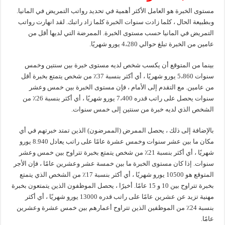
مستوى الخبرة هو العامل الأكثر أهمية في تحديد رواتب التمريض في المانيا.
وبطبيعة الحال ، كلما زادت سنوات الخبرة كلما زاد راتبك. لقد انهارت رواتب
التمريض في المانيا حسب مستوى الخبرة. الممرضة التي لديها أقل من
عامين من الخبرة تبلغ حوالي 4،280 يورو شهريًا.
بينما من المتوقع أن يكسب شخص لديه مستوى خبرة بين سنتين وخمس
سنوات 5،860 يورو شهريًا ، أي أكثر بنسبة 37٪ من شخص يتمتع بخبرة أقل
من عامين. مع التقدم إلى الأمام ، فإن مستوى الخبرة بين خمس وعشر
سنوات يحصل على راتب قدره 7،400 يورو شهريًا ، أي أكثر بنسبة 26٪ من
الشخص الذي لديه خبرة من سنتين إلى خمس سنوات.
بالإضافة إلى ذلك ، يحصل الممرض (الممرضون) الذين تمتد خبرتهم في أي
مكان ما بين عشر سنوات وخمس عشرة عامًا على راتب يعادل 8.940 يورو
شهريًا ، أي أكثر بنسبة 21٪ من شخص يتمتع بخبرة تتراوح بين خمس وعشر
سنوات. إذا كان مستوى الخبرة ما بين خمسة عشر وعشرين عامًا ، فإن الأجر
المتوقع هو 10500 يورو شهريًا ، أي أكثر بنسبة 17٪ من الشخص الذي يتمتع
بخبرة تتراوح بين 10 و 15 عامًا. أخيرًا ، يحصل الموظفون الذين يتمتعون بخبرة
مهنية تزيد عن عشرين عامًا على راتب قدره 13000 يورو شهريًا ، أي أكثر
بنسبة 24٪ من الموظفين الذين تتراوح أعمارهم بين خمس عشرة وعشرين
عامًا.