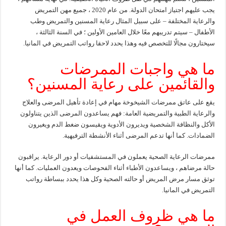
يجب عليهم اجتياز امتحان الدولة. من عام 2020 ، جميع مهن التمريض
والرعاية المختلفة – على سبيل المثال رعاية المسنين والتمريض وطب
الأطفال – سيتم تدريبهم معًا خلال العامين الأولين ؛ في السنة الثالثة ،
سيختارون مجالًا للتخصص فيه وهذا يحدد لاحقا رواتب التمريض في المانيا.
ما هي واجبات الممرضات
والقائمين على رعاية المسنين؟
يقع على عاتق ممرضات الشيخوخة مهام في إعادة تأهيل المرضى والعلاج
والرعاية الطبية والتمريضية العامة: فهم يساعدون المرضى الذين يتناولون
الأكل والنظافة الشخصية ويديرون الأدوية ويقيسون ضغط الدم ويغيرون
الضمادات. كما أنها تدعم المرضى أثناء الأنشطة الترفيهية.
ممرضات الرعاية الصحية يعملون في المستشفيات أو دور الرعاية. يراقبون
حالة مرضاهم ، ويساعدون الأطباء أثناء الفحوصات ويعدون العمليات. كما أنها
توثق مسار مرض المريض أو حالته الصحية وكل هذا يحدد ببساطة رواتب
التمريض في المانيا.
ما هي ظروف العمل في