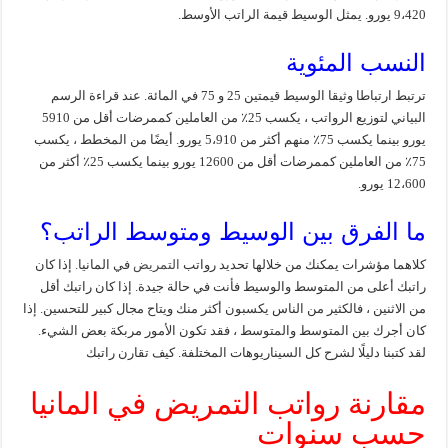
9،420 يورو. يمثل الوسيط قيمة الراتب الأوسط.
النسب المئوية
ترتبط ارتباطا وثيقا الوسيط قيمتين 25 و 75 في المائة. عند قراءة الرسم
البياني لتوزيع الرواتب ، يكسب 25٪ من العاملين كممرضات أقل من 5910
يورو بينما يكسب 75٪ منهم أكثر من 5،910 يورو. أيضًا من المخطط ، يكسب
75٪ من العاملين كممرضات أقل من 12600 يورو بينما يكسب 25٪ أكثر من
12،600 يورو.
ما الفرق بين الوسيط ومتوسط ​​الراتب؟
كلاهما مؤشرات يمكنك من خلالها تحديد رواتب
التمريض
في المانيا. إذا كان
راتبك أعلى من المتوسط ​​والوسيط فأنت في حالة جيدة. إذا كان راتبك أقل
من الاثنين ، فالكثير من الناس يكسبون أكثر منك ويتاح مجال كبير للتحسين. إذا
كان أجرك بين المتوسط ​​والمتوسط ​​، فقد تكون الأمور مربكة بعض الشيء.
لقد كتبنا دليلًا لشرح كل السيناريوهات المختلفة. كيف تقارن راتبك
مقارنة رواتب التمريض في المانيا
حسب سنوات