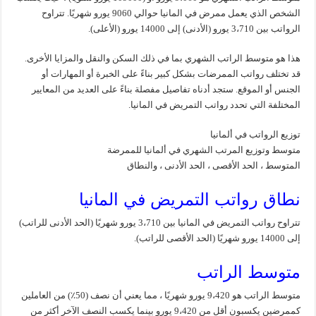
الشخص الذي يعمل ممرض في المانيا حوالي 9060 يورو شهريًا. تتراوح
الرواتب بين 3،710 يورو (الأدنى) إلى 14000 يورو (الأعلى).
هذا هو متوسط ​​الراتب الشهري بما في ذلك السكن والنقل والمزايا الأخرى.
قد تختلف رواتب الممرضات بشكل كبير بناءً على الخبرة أو المهارات أو
الجنس أو الموقع. ستجد أدناه تفاصيل مفصلة بناءً على العديد من المعايير
المختلفة التي تحدد رواتب التمريض في المانيا.
توزيع الرواتب في ألمانيا
متوسط ​​وتوزيع المرتب الشهري في ألمانيا للممرضة
المتوسط ​​، الحد الأقصى ، الحد الأدنى ، والنطاق
نطاق رواتب التمريض في المانيا
تتراوح رواتب التمريض في المانيا بين 3،710 يورو شهريًا (الحد الأدنى للراتب)
إلى 14000 يورو شهريًا (الحد الأقصى للراتب).
متوسط ​​الراتب
متوسط ​​الراتب هو 9،420 يورو شهريًا ، مما يعني أن نصف (50٪) من العاملين
كممرضين يكسبون أقل من 9،420 يورو بينما يكسب النصف الآخر أكثر من