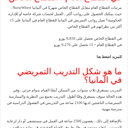
مرتبات القطاع العام مقابل القطاع الخاص شهريًا في ألمانيا NurseWhere ،
حيث يمكنك الحصول على رواتب أكثر ، العمل لحساب شركة خاصة أو للإدارة
الحكومية؟ تصل رواتب التمريض في المانيا للقطاع العام في ألمانيا على 5٪
أكثر من نظرائهم في القطاع الخاص.
في القطاع الخاص تحصل على 8،850 يورو
في القطاع العام + 5٪ تحصل على 9،270 يورو
للمزيد اضغط
هنا
ما هو شكل التدريب التمريضي
في المانيا؟
التدريب يستغرق ثلاث سنوات. من الممكن أيضًا القيام بدوام جزئي ، وفي
هذه الحالة سوف يستغرق وقتًا أطول. التدريب يجمع بين النظرية والممارسة
الممرضات الناشئين لديها 2100 ساعة من التدريس في الفصول الدراسية في
مدرسة مهنية.
بالإضافة إلى ذلك ، يقضون 2500 ساعة في العمل في مستشفى أو دار لرعاية
المسنين ، لتعلم مهنتهم في ظل ظروف الحياة الحقيقية. في نهاية مساقهم ،