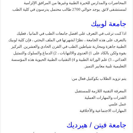
المحاضرات والمدارس للخبرة الطبية وغيرها من المرافق الإلزامية
لمستشفى لائق. يوجد حوالي 2700 طالب محتمل يدرسون في كلية الطب.
جامعة لوبيك
اذا كنت ترغب في التعرف على افضل جامعات الطب في المانيا ، فعليك
بالتعرف على هذه الجامعة ، نظرًا لشهرتها في الملف البحثي ، فإن كلية لوبيك
الطبية جاهزة ومحاربة شياطين الطب في القرن الحادي والعشرين. التركيز
بقوة ولكن بالكاد على 1) العدوى والالتهابات ، 2) الدماغ والسلوك والتمثيل
الغذائي ، 3) علم الوراثة الطبية و 4) التقنيات الطبية الحيوية هذه المؤسسة
التعليمية تلبية معايير التميز.
يتم تزويد الطلاب بكوكتيل فعال من:
المعرفة التقنية اللازمة للمستقبل
القدرات والمهارات العملية
عمل علمي
المهارات الاجتماعية والأخلاقية
جامعة فيتن / هيرديك