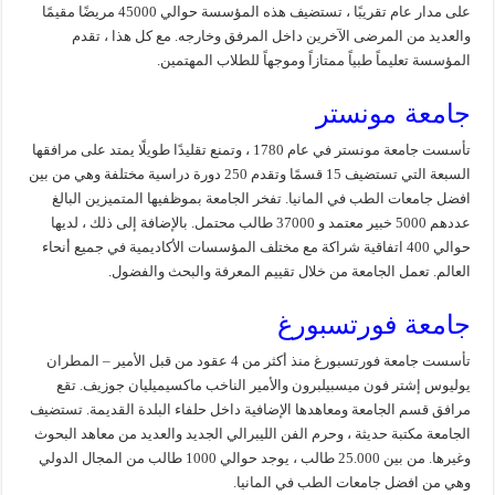
على مدار عام تقريبًا ، تستضيف هذه المؤسسة حوالي 45000 مريضًا مقيمًا
والعديد من المرضى الآخرين داخل المرفق وخارجه. مع كل هذا ، تقدم
المؤسسة تعليماً طبياً ممتازاً وموجهاً للطلاب المهتمين.
جامعة مونستر
تأسست جامعة مونستر في عام 1780 ، وتمنع تقليدًا طويلًا يمتد على مرافقها
السبعة التي تستضيف 15 قسمًا وتقدم 250 دورة دراسية مختلفة وهي من بين
افضل جامعات الطب في المانيا. تفخر الجامعة بموظفيها المتميزين البالغ
عددهم 5000 خبير معتمد و 37000 طالب محتمل. بالإضافة إلى ذلك ، لديها
حوالي 400 اتفاقية شراكة مع مختلف المؤسسات الأكاديمية في جميع أنحاء
العالم. تعمل الجامعة من خلال تقييم المعرفة والبحث والفضول.
جامعة فورتسبورغ
تأسست جامعة فورتسبورغ منذ أكثر من 4 عقود من قبل الأمير – المطران
يوليوس إشتر فون ميسبيلبرون والأمير الناخب ماكسيميليان جوزيف. تقع
مرافق قسم الجامعة ومعاهدها الإضافية داخل حلفاء البلدة القديمة. تستضيف
الجامعة مكتبة حديثة ، وحرم الفن الليبرالي الجديد والعديد من معاهد البحوث
وغيرها. من بين 25.000 طالب ، يوجد حوالي 1000 طالب من المجال الدولي
وهي من افضل جامعات الطب في المانيا.