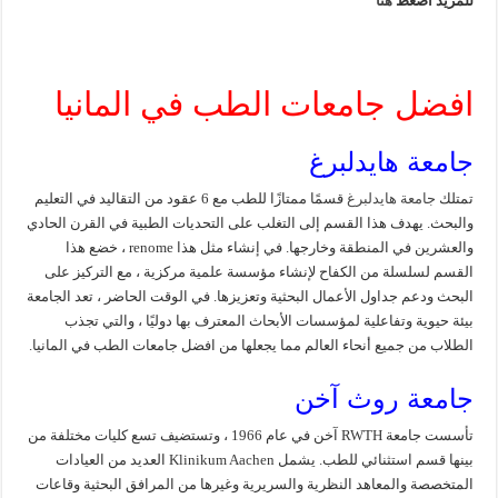
للمزيد اضغط
هنا
افضل جامعات الطب في المانيا
جامعة هايدلبرغ
تمتلك
جامعة هايدلبرغ
قسمًا ممتازًا للطب مع 6 عقود من التقاليد في التعليم
والبحث. يهدف هذا القسم إلى التغلب على التحديات الطبية في القرن الحادي
والعشرين في المنطقة وخارجها. في إنشاء مثل هذا renome ، خضع هذا
القسم لسلسلة من الكفاح لإنشاء مؤسسة علمية مركزية ، مع التركيز على
البحث ودعم جداول الأعمال البحثية وتعزيزها. في الوقت الحاضر ، تعد الجامعة
بيئة حيوية وتفاعلية لمؤسسات الأبحاث المعترف بها دوليًا ، والتي تجذب
الطلاب من جميع أنحاء العالم مما يجعلها من افضل جامعات الطب في المانيا.
جامعة روث آخن
تأسست جامعة RWTH آخن في عام 1966 ، وتستضيف تسع كليات مختلفة من
بينها قسم استثنائي للطب. يشمل Klinikum Aachen العديد من العيادات
المتخصصة والمعاهد النظرية والسريرية وغيرها من المرافق البحثية وقاعات