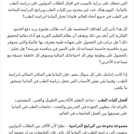
التي تجعلك على دراية بالسبب في اقبال الطلاب الدوليين على دراسة الطب
بالمانيا ، اليوم هناك عدد غير محدود من كليات الطب وبرامج الدراسة المتاحة
في الطب في جميع أنحاء العالم. فلماذا تختار ألمانيا لدراسة الطب؟
كل هذا يأتي إلى أهدافك الشخصية. هل أنت طالب طموح يريد دفع الحدود
الفكرية إلى أبعد من ذلك ويعتقد أن نظام التعليم الفريد هو أداة مثالية لتحقيق
ذلك؟ هل ترغب في الحصول على شهادة طبية معترف بها عالميًا والتي ستوفر
ميزة تنافسية حاسمة لمساعدتك على التميز في منافسة شرسة؟ هل تحلم
بالحصول على وظيفة توفر لك احتياجاتك المالية وستوفر لك عاطفة عميقة مع
مساعدة الآخرين؟
إذا كانت إجابتك على كل سؤال بنعم ، فإن المانيا هي المكان المثالي لدراسة
الطب ، وفيما يلي بعض الأسباب التي تجعل دراسة الطب في ألمانيا تستحق
ما يكفي.
أفضل كليات الطب
– ساعد التقليد الأكاديمي الطويل والغني ، المصحوب
بالتزام جاد بتطوير الجودة في التدريس والبحث ، جامعات الطب في المانيا
على تصنيفها بين أفضل الجامعات في العالم.
مجموعة متنوعة من البرامج الدراسية
– نظرًا لأن الآلاف من الطلاب الدوليين
يذهبون إلى دراسة الطب في ألمانيا كل عام ، فإن الجامعات تدرك حقيقة أنه