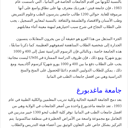
بالنسبة لكونها من أقدم الجامعات الخاصة في ألمانيا ، التي تأسست عام
1983 ، فإن جامعة فيتن / هيرديك معترف بها على نطاق واسع على أنها
مرموقة للغاية. حوالي 1200 طالب جامعي يدرسون الطب وعلوم التمريض
وطب الأسنان والاقتصاد والفلسفة والثقافة. بالنسبة لمعايير التسجيل ، يجب
على الطلاب النجاح في شرح سبب اختيارهم لمهنة معينة أثناء مقابلتهم.
الجزء المذهل من هذا الغزو هو حقيقة أن من يجرون المقابلات ينسبون
الجدارة إلى شخصية الطلاب المناهضة لصفوفهم العظيمة. كما ذكرنا سابقًا ،
هذه الجامعة خاصة ، وبالتالي فإن الرسوم الدراسية تصل إلى 400 و 1000
يورو شهريًا. ومع ذلك ، فإن ظروف الدراسة الممتازة في UWH ليست مجانية:
يجب على الطلاب دفع ما بين 400 و 1000 يورو شهريًا كرسوم أكاديمية. ومع
ذلك ، يمكن للطلاب الدوليين التقدم دائمًا للحصول على المنح والمنح
الدراسية وهي من افضل جامعات الطب في المانيا.
جامعة ماغدبورغ
بعد دمج الجامعة التقنية الحالية وكلية تدريب المعلمين والكلية الطبية في عام
1993 ، تعد جامعة ماغدبورغ واحدة من أصغر الجامعات في الولاية وهي من
افضل جامعات الطب في المانيا. توفر كلية الطب لنحو 1300 خبير مدربين في
التعامل مع مجموعة واسعة من الأمراض الخطيرة في منطقة ساكسونيا. يتم
التركيز بشكل خاص على التعاون الوثيق بين أعضاء هيئة التدريس والطلاب.