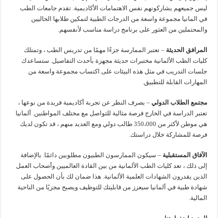
ليس جميعهم يشاركونهم نفس الاهتمامات الأكاديمية. تقدم جامعات الطب
في المانيا مجموعة واسعة من الدرجات الطبية لتمكين طلابها الحاليين
والمحتملين من العثور على برنامج دراسة مناسب لأنفسهم.
المرافق الحديثة
– تعتبر الممارسة جزءًا مهمًا من تدريس الطب ، وتمتلك
كليات الطب الألمانية مختبرات حديثة مجهزة بأحدث التفاصيل. ستساعدك
جلسات التدريب في مثل هذه البيئات على اكتساب مجموعة واسعة من
المهارات القابلة للتطبيق.
مجتمع الطلاب الدولي
– بصرف النظر عن تجربة أكاديمية فريدة من نوعها ،
تعتبر الدراسة في الخارج فرصة مثالية للتواصل مع مختلف المواطنين. ألمانيا
هي موطن لأكثر من 350،000 طالب دولي ومع العديد منهم ، قد تكون لديك
فرصة للمشاركة خلال دراستك.
الآفاق المستقبلية
– سيكون الممارسون الطبيون مطلوبين دائمًا. بالإضافة
إلى ذلك ، تعد كليات الطب الألمانية من بين القادة العالميين وأصحاب العمل
الذين يقدرون الشهادات العلمية الألمانية. هذا ضمان لك بأن الحصول على
شهادة طبية في ألمانيا سيعزز من قابليتك للتوظيف ويصبح مجزيًا من الناحية
المالية.