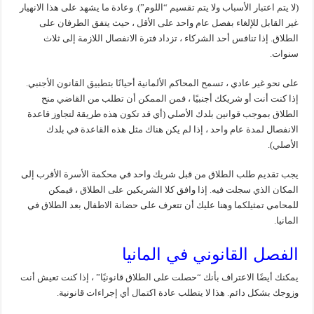
(لا يتم اعتبار الأسباب ولا يتم تقسيم “اللوم”). وعادة ما يشهد على هذا الانهيار
غير القابل للإلغاء بفصل عام واحد على الأقل ، حيث يتفق الطرفان على
الطلاق. إذا تنافس أحد الشركاء ، تزداد فترة الانفصال اللازمة إلى ثلاث
سنوات.
على نحو غير عادي ، تسمح المحاكم الألمانية أحيانًا بتطبيق القانون الأجنبي.
إذا كنت أنت أو شريكك أجنبيًا ، فمن الممكن أن تطلب من القاضي منح
الطلاق بموجب قوانين بلدك الأصلي (أي قد تكون هذه طريقة لتجاوز قاعدة
الانفصال لمدة عام واحد ، إذا لم يكن هناك مثل هذه القاعدة في بلدك
الأصلي).
يجب تقديم طلب الطلاق من قبل شريك واحد في محكمة الأسرة الأقرب إلى
المكان الذي سجلت فيه. إذا وافق كلا الشريكين على الطلاق ، فيمكن
للمحامي تمثيلكما وهنا عليك أن تتعرف على حضانة الاطفال بعد الطلاق في
المانيا.
الفصل القانوني في المانيا
يمكنك أيضًا الاعتراف بأنك “حصلت على الطلاق قانونيًا” ، إذا كنت تعيش أنت
وزوجك بشكل دائم. هذا لا يتطلب عادة اكتمال أي إجراءات قانونية.