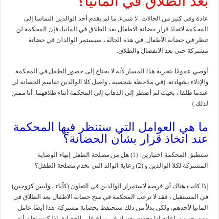
بعد الطلاق في المانيا؟
عادة وفي كثير من الحالات: لا شيء. ما لم يقدم أحد الوالدين التماسا إلى
المحكمة لاتخاذ قرار حضانة الاطفال بعد الطلاق في المانيا، فإن المحكمة لن
تنظر في حضانة الأطفال. في هذه الحالة ، سيستمر الوالدان في حضانة
مشتركة حتى بعد الانفصال والطلاق.
أوصي عمومًا بتجربة هذا المسار لأنه لا يحتاج إلى حضور الطفل في المحكمة
والإدلاء بشهادته. (في ملاحظة شخصية ، واصل كلا الوالدين تقاسم الحضانة لي
عندما طلقا ، بحيث لم أضطر إلى الذهاب إلى المحكمة أثناء طلاقهما. أنا ممتن
لذلك.)
ما هي العوامل التي ستنظر فيها المحكمة
عند اتخاذ قرار بشأن الحضانة؟
ستطبق المحكمة اختبارين: (1) هل من مصلحة الطفل إنهاء الوصاية
المشتركة لكلا الوالدين و (2) رعاية الوالد التي تخدم مصلحة الطفل؟
إذا كانت هناك أي فرصة لاستمرار الوالدين في التعاون (كآباء ، وليس كزوجين)
في المستقبل ، فقد لا ترغب المحكمة في منح حضانة الاطفال بعد الطلاق في
المانيا لأحدهم، ولكن بدلاً من ذلك ستحتفظ بحضانة مشتركة. هذا أيضًا عامل
مهم يجب مراعاته إذا وجدت نفسك في نزاع على الحضانة. إذا كنت تعلم أنه