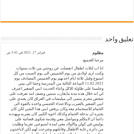
تعليق واحد
مظلوم
فبراير 17, 2021 في 3:42 ص
مرحبا للجميع
انا اب لثلاث اطفال انفصلت عن زوجتي من ثلاث سنوات
وكنت ارى اولادي من يوم الخميس الى يوم السبت من كل
اسبوع وقبل ثلاثة ايام اخذتهم يوم الخميس المصادف يوم
11.02.2021 الساعة الثالثة من المدرسة وجئنا الى بيتي
وجلسنا على طاولة للاكل واثناء الحديث ابني الصغير اعترف
لي انه خلال هذه مدة مايقارب سنتين ونصف امه تعرفت على
شخص مجرم ينتمى الى ميليشات في العراق كان يعتدي على
ابني الصغير بالضرب وبالاعتداء الجنسي واخذه بالقوة الى
الحمام للاستحمام معه وكان يرفض ابني هذا الشي لكن كان
يجبره ان يدخله الحمام وكذلك اخوه الكبير كان يضربه ويهدده
دائما ان لايتكلم ويتواصل معي وقدمة شكوى قضائية على
بوليس في كولن والاولاد معي لمدة اسبوعين تقريبا وطلبت
من دائرة رعاية الاطفال وقابلتهم وشرحت لهم لكن لاياخذون