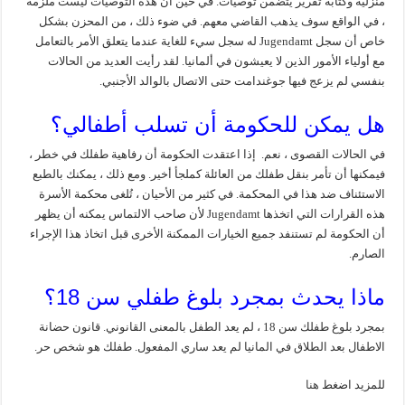
منزلية وكتابة تقرير يتضمن توصيات. في حين أن هذه التوصيات ليست ملزمة
، في الواقع سوف يذهب القاضي معهم. في ضوء ذلك ، من المحزن بشكل
خاص أن سجل Jugendamt له سجل سيء للغاية عندما يتعلق الأمر بالتعامل
مع أولياء الأمور الذين لا يعيشون في ألمانيا. لقد رأيت العديد من الحالات
بنفسي لم يزعج فيها جوغندامت حتى الاتصال بالوالد الأجنبي.
هل يمكن للحكومة أن تسلب أطفالي؟
في الحالات القصوى ، نعم. إذا اعتقدت الحكومة أن رفاهية طفلك في خطر ،
فيمكنها أن تأمر بنقل طفلك من العائلة كملجأ أخير. ومع ذلك ، يمكنك بالطبع
الاستئناف ضد هذا في المحكمة. في كثير من الأحيان ، تُلغى محكمة الأسرة
هذه القرارات التي اتخذها Jugendamt لأن صاحب الالتماس يمكنه أن يظهر
أن الحكومة لم تستنفد جميع الخيارات الممكنة الأخرى قبل اتخاذ هذا الإجراء
الصارم.
ماذا يحدث بمجرد بلوغ طفلي سن 18؟
بمجرد بلوغ طفلك سن 18 ، لم يعد الطفل بالمعنى القانوني. قانون حضانة
الاطفال بعد الطلاق في المانيا لم يعد ساري المفعول. طفلك هو شخص حر.
للمزيد اضغط
هنا