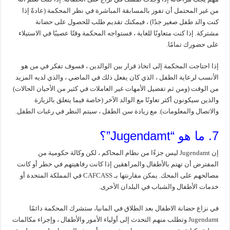
من غير المحتمل أن تفوز بالمسابقة المباشرة في نظر المحكمة (عادةً إذا
كنت والد طفل صغير جدًا) ، فيمكنك تقديم طلب للحصول على حضانة
مشتركة. إذا كنت متعاونًا للغاية ، فستواجه المحكمة وقتًا عصيبًا في الاستيلاء
على حضورك تمامًا.
إذا احتاجت المحكمة إلى اتخاذ قرار بين الوالدين ، فسوف تفكر في من هو
الأنسب لرعاية الطفل ، الذي كان يفعل ذلك في الماضي ، والذي لديه المزيد
من الوقت (ومن ثم تفضيل الأمهات غير العاملات في كثير من الأحيان الحالات)
والذين سيكونون أكثر تعاونًا مع الوالد الآخر (خاصة فيما يتعلق بالزيارة
والاتصال والمعلومات). مع زيادة سن الطفل ، سيتم النظر في رغبات الطفل.
7. ما هو “Jugendamt”؟
إن Jugendamt ليس جزءًا من نظام المحاكم ، لكن وكالة حكومية من
المفترض أن تهتم بالأطفال والمراهقين إذا كانت رفاهيتهم في خطر أو كانت
مصالحهم على المحك. يمكن مقارنتها بـ CAFCASS في المملكة المتحدة أو
خدمات الأطفال والشباب في البلدان الأخرى.
في نزاع حضانة الاطفال بعد الطلاق في المانيا، ستشرك المحكمة دائمًا
Jugendamt وتطلب منهم التحدث إلى أولياء الأمور والأطفال ، وإجراء مكالمات