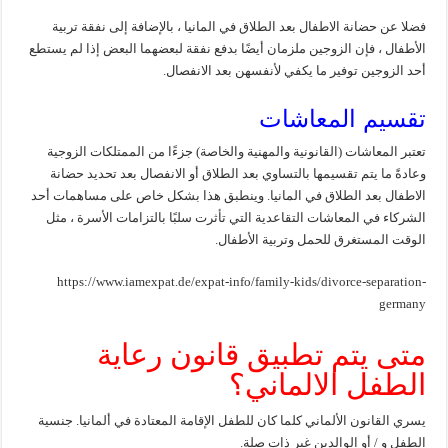
فضلا عن حضانة الاطفال بعد الطلاق في المانيا ، بالإضافة إلى نفقة تربية
الأطفال ، فإن الزوجين ملزمان أيضًا بدفع نفقة لبعضهما البعض إذا لم يستطع
أحد الزوجين توفير ما يكفي لأنفسهن بعد الانفصال.
تقسيم المعاشات
تعتبر المعاشات (القانونية والمهنية والخاصة) جزءًا من الممتلكات الزوجية
وعادةً ما يتم تقسيمها بالتساوي بعد الطلاق أو الانفصال بعد تحديد حضانة
الاطفال بعد الطلاق في المانيا. وينطبق هذا بشكل خاص على مساهمات أحد
الشركاء في المعاشات التقاعدية التي تأثرت سلبًا بالتزامات الأسرة ، مثل
الوقت المستغرق للحمل وتربية الأطفال.
https://www.iamexpat.de/expat-info/family-kids/divorce-separation-
germany
متى يتم تطبيق قانون رعاية
الطفل الالماني؟
يسري القانون الألماني كلما كان للطفل الإقامة المعتادة في ألمانيا. جنسية
الطفل و / أو الوالدين غير ذات صلة.