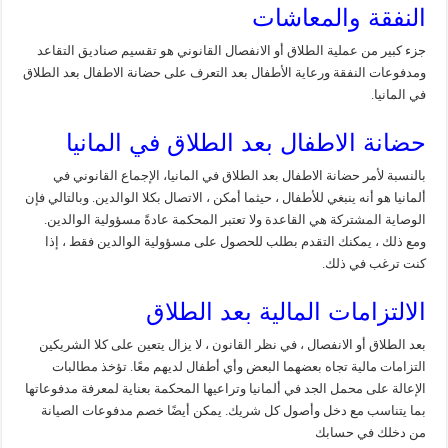
النفقة والمعاشات
جزء كبير من عملية الطلاق أو الانفصال القانوني هو تقسيم صناديق التقاعد
ومدفوعات النفقة ورعاية الأطفال بعد التعرف على حضانة الاطفال بعد الطلاق
في المانيا.
حضانة الاطفال بعد الطلاق في المانيا
بالنسبة لأمر حضانة الاطفال بعد الطلاق في المانيا، الإجماع القانوني في
ألمانيا هو أنه ينبغي للأطفال ، حيثما أمكن ، الاتصال بكلا الوالدين. وبالتالي فإن
الوصاية المشتركة هي القاعدة ولا تعتبر المحكمة عادةً مسؤولية الوالدين.
ومع ذلك ، يمكنك التقدم بطلب للحصول على مسؤولية الوالدين فقط ، إذا
كنت ترغب في ذلك.
الالتزامات المالية بعد الطلاق
بعد الطلاق أو الانفصال ، في نظر القانون ، لا يزال يتعين على كلا الشريكين
التزامات مالية تجاه بعضهما البعض وأي أطفال لديهم معًا. تؤخذ مطالبات
الإعالة على محمل الجد في ألمانيا وتراعيها المحكمة بعناية لمعرفة مدفوعاتها
بما يتناسب مع دخل وأصول كل شريك. يمكن أيضًا خصم مدفوعات الصيانة
من دخلك في حسابك